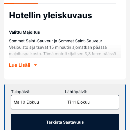
Hotellin yleiskuvaus
Valittu Majoitus
Sommet Saint-Sauveur ja Sommet Saint-Sauveur
Vesipuisto sijaitsevat 15 minuutin ajomatkan päässä
majoituspaikasta. Tämä motelli sijaitsee 3,8 km:n päässä
kohteesta Parc Régional de la Rivière-du-Nord ja 4,1 km:n
Lue Lisää
päässä kohteesta Carrefour du Nord.
Huoneet
Kaikkien 18 huoneen varusteluun kuuluu jääkaappi ja LED-
TVt. Mukavuuksiin kuuluu DVD-soitin ja digitaalikanavat.
Tulopäivä:
Lähtöpäivä:
Käytössäsi on myös ilmainen langaton internetyhteys.
Ma 10 Elokuu
Ti 11 Elokuu
Kylpyhuoneesta löytyy ilmaiset hygieniatuotteet ja
hiustenkuivaaja. Huone siivotaan päivittäin. Huoneissa on
työpöytä ja mikroaaltouuni.
Tarkista Saatavuus
Kiinteistön miellyttävyys