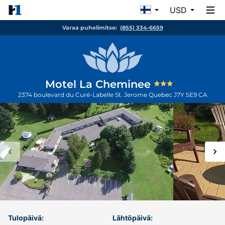
USD
Varaa puhelimitse:
(855) 334-6659
Motel La Cheminee
2374 boulevard du Curé-Labelle
St. Jerome
Quebec
J7Y 5E9
CA
Tulopäivä:
Lähtöpäivä: