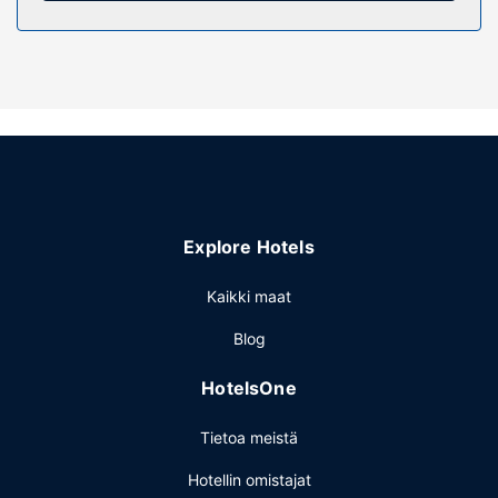
Käytössäsi on puutarha sekä ilmainen langaton
internetyhteys ja piknikalue.
Ravintola
Maksullinen mannermainen aamiainen tarjotaan päivittäin
klo 8.00–10.30.
Muut mukavuudet
Käytössäsi on express-uloskirjautuminen,
matkatavarasäilytys ja myyntiautomaatti. Palveluihin
kuuluu ilmainen pysäköinti.
Explore Hotels
Kaikki maat
Blog
HotelsOne
Tietoa meistä
Hotellin omistajat