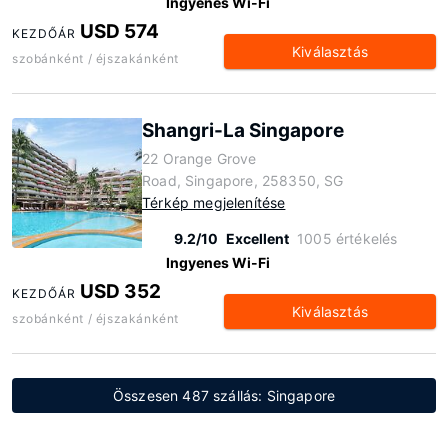
Ingyenes Wi-Fi
USD 574
KEZDŐÁR
Kiválasztás
szobánként / éjszakánként
Shangri-La Singapore
22 Orange Grove
Road, Singapore, 258350, SG
Térkép megjelenítése
9.2/10
Excellent
1005 értékelés
Ingyenes Wi-Fi
USD 352
KEZDŐÁR
Kiválasztás
szobánként / éjszakánként
Összesen 487 szállás: Singapore