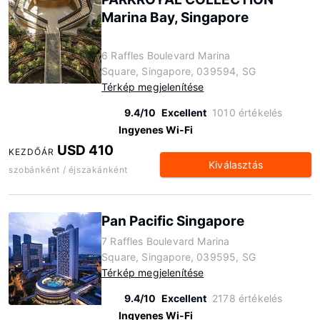
Marina Bay, Singapore
6 Raffles Boulevard Marina
Square, Singapore, 039594, SG
Térkép megjelenítése
9.4/10
Excellent
1010 értékelés
Ingyenes Wi-Fi
USD 410
KEZDŐÁR
Kiválasztás
szobánként / éjszakánként
Pan Pacific Singapore
7 Raffles Boulevard Marina
Square, Singapore, 039595, SG
Térkép megjelenítése
9.4/10
Excellent
2178 értékelés
Ingyenes Wi-Fi