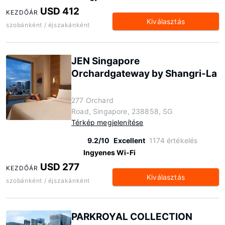
USD 412
KEZDŐÁR
Kiválasztás
szobánként / éjszakánként
JEN Singapore
Orchardgateway by Shangri-La
277 Orchard
Road, Singapore, 238858, SG
Térkép megjelenítése
9.2/10
Excellent
1174 értékelés
Ingyenes Wi-Fi
USD 277
KEZDŐÁR
Kiválasztás
szobánként / éjszakánként
PARKROYAL COLLECTION