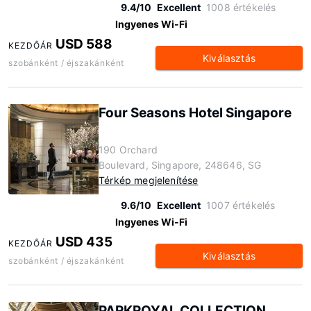
9.4/10
Excellent
1008 értékelés
Ingyenes Wi-Fi
USD 588
KEZDŐÁR
Kiválasztás
szobánként / éjszakánként
Four Seasons Hotel Singapore
190 Orchard
Boulevard, Singapore, 248646, SG
Térkép megjelenítése
9.6/10
Excellent
1007 értékelés
Ingyenes Wi-Fi
USD 435
KEZDŐÁR
Kiválasztás
szobánként / éjszakánként
PARKROYAL COLLECTION