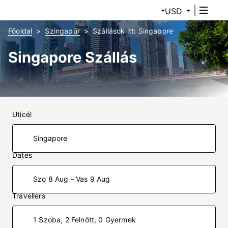
USD
Főoldal
Szingapúr
Szállások itt: Singapore
Singapore Szállás
Uticél
Dates
Szo 8 Aug - Vas 9 Aug
Travellers
1 Szoba, 2 Felnőtt, 0 Gyermek