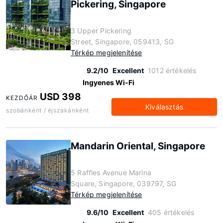
Pickering, Singapore
3 Upper Pickering
Street, Singapore, 059413, SG
Térkép megjelenítése
9.2/10
Excellent
1012 értékelés
Ingyenes Wi-Fi
USD 398
KEZDŐÁR
Kiválasztás
szobánként / éjszakánként
Mandarin Oriental, Singapore
5 Raffles Avenue Marina
Square, Singapore, 039797, SG
Térkép megjelenítése
9.6/10
Excellent
405 értékelés