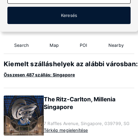
Keresés
Search
Map
POI
Nearby
Kiemelt szálláshelyek az alábbi városban
Összesen 487 szállás: Singapore
The Ritz-Carlton, Millenia
Singapore
7 Raffles Avenue, Singapore, 039799, SG
Térkép megjelenítése