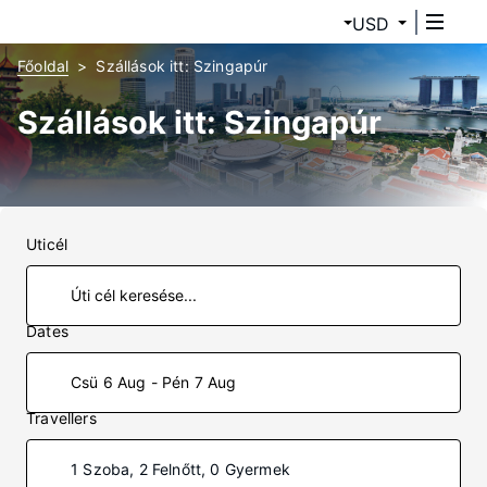
USD
Főoldal
Szállások itt: Szingapúr
Szállások itt: Szingapúr
Uticél
Dates
Csü 6 Aug - Pén 7 Aug
Travellers
1 Szoba, 2 Felnőtt, 0 Gyermek