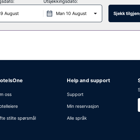
gsdato:
Utsjekkingsdato:
ten med din yndlingsdrink. Ferdiglaget frokost er inkludert og server
 9 August
Man 10 August
Sjekk tilgje
stedet.
otelsOne
Help and support
S
m oss
Support
otelleiere
Min reservasjon
fte stilte spørsmål
Alle språk