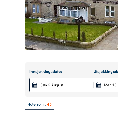
Innsjekkingsdato:
Utsjekkingsd
Søn 9 August
Man 10
Hotellrom :
45