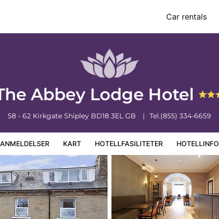
Car rentals
iteter
Hotellinformasjon
Hotellregler
The Abbey Lodge Hotel
58 - 62 Kirkgate
Shipley
BD18 3EL
GB
Tel.
(855) 334-6659
EANMELDELSER
KART
HOTELLFASILITETER
HOTELLINF