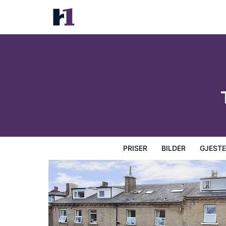
The Abbey Lodge Hotel
Priser
Bilder
Gjesteanmeldelser
Kart
Hotellfasil
PRISER
BILDER
GJEST