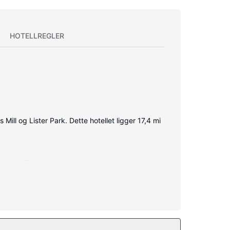
HOTELLREGLER
ill og Lister Park. Dette hotellet ligger 17,4 mi
 rommet. Badene har kombinert dusj/badekar.