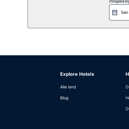
Innsjekkin
Stedet har en bar/lounge hvor du kan slukke tørs
Andre fasiliteter
Søn
Gjestene tilbys ubetjent parkering (inkludert) på 
Explore Hotels
H
Alle land
O
Blog
H
O