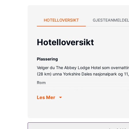
HOTELLOVERSIKT
GJESTEANMELDEL
Hotelloversikt
Plassering
Velger du The Abbey Lodge Hotel som overnattingsst
(28 km) unna Yorkshire Dales nasjonalpark og 11,
Rom
Overnatt i et av de 45 gjesterommene, som har F
Les Mer
Rommene har skrivebord og kaffetrakter/tekoker, 
Fasiliteter på eiendommen
Dra nytte av stedets fasiliteter, som wi-fi (inklud
Restaurant