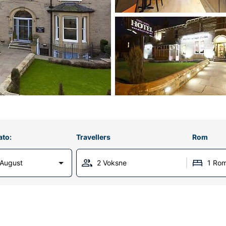
ato:
Travellers
Rom
 August
2 Voksne
1 Ro