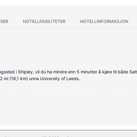
SER
HOTELLFASILITETER
HOTELLINFORMASJON
ed i Shipley, vil du ha mindre enn 5 minutter å kjøre til både Salts M
2 mi (18,1 km) unna University of Leeds.
latskjerm-TV. Du kan holde deg oppdatert med wi-fi (inkludert) på
og rengjøring tilbys daglig.
ert) og bankettsal.