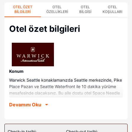
OTEL ÖZET
OTEL
OTEL
OTEL
BILGILERI
ÖZELLIKLERI
BILGISI
KOŞULLARI
Otel özet bilgileri
Konum
Warwick Seattle konaklamanızda Seattle merkezinde, Pike
Place Pazarı ve Seattle Waterfront ile 10 dakika yürüme
mesafesinde olacaksınız. Bu aile dostu otel Space Needle
ile 1 km (0,6 mi) ve Seattle Convention Center Arch
Devamını Oku
Building ile 1 km (0,6 mi) mesafede.
Odalar
Misafirler için 231 klimalı odada LCD televizyon mevcuttur.
Odalarda özel balkon bulunur. Odada ücretsiz kablolu
Check-in tarihi:
Check-out tarihi: