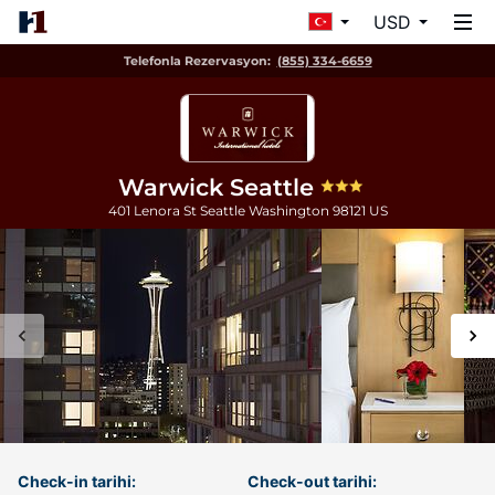
USD
Telefonla Rezervasyon:
(855) 334-6659
Warwick Seattle
401 Lenora St
Seattle
Washington
98121
US
Check-in tarihi:
Check-out tarihi: