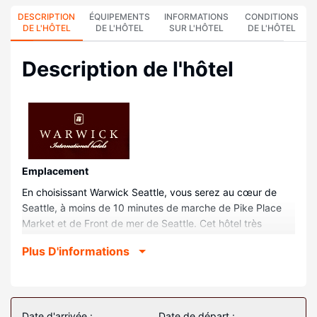
DESCRIPTION
ÉQUIPEMENTS
INFORMATIONS
CONDITIONS
DE L'HÔTEL
DE L'HÔTEL
SUR L'HÔTEL
DE L'HÔTEL
Description de l'hôtel
Emplacement
En choisissant Warwick Seattle, vous serez au cœur de
Seattle, à moins de 10 minutes de marche de Pike Place
Market et de Front de mer de Seattle. Cet hôtel très
pratique pour les familles se trouve à 1 km de Space
Plus D'informations
Needle (Centre spatial) et à 1 km de Seattle Convention
Center Arch Building.
Chambres
Les 231 chambres climatisées de l'hébergement vous
Date d'arrivée :
Date de départ :