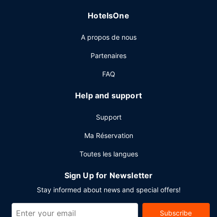
Autres services
HotelsOne
Les équipements et services proposés incluent l'accès à
A propos de nous
internet gratuit à Internet, un centre d'affaires ouvert 24
h/24 et un service de départ express. Cet hôtel dispose de
Partenaires
2 salles de réunions pouvant accueillir toutes sortes
d'événements. Un parking payant sans service de voiturier
FAQ
est disponible dans l'enceinte de l'hébergement.
Help and support
Support
Ma Réservation
Toutes les langues
Sign Up for Newsletter
Stay informed about news and special offers!
Subscribe