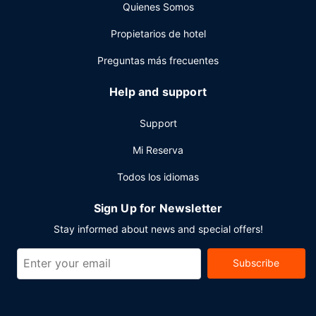
Quienes Somos
Otros servicios
Propietarios de hotel
Tendrás un centro de negocios abierto las 24 horas,
check-out exprés y periódicos gratuitos en el vestíbulo a
Preguntas más frecuentes
tu disposición. ¿Estás organizando un evento en Seattle?
En este hotel tienes a tu disposición 209 metros cuadrados
Help and support
de espacio con centro de conferencias y salas de
reuniones. Hay un aparcamiento sin asistencia (de pago)
Support
disponible.
Mi Reserva
Todos los idiomas
Sign Up for Newsletter
Stay informed about news and special offers!
Subscribe