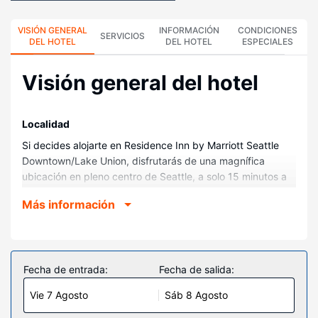
VISIÓN GENERAL
INFORMACIÓN
CONDICIONES
SERVICIOS
DEL HOTEL
DEL HOTEL
ESPECIALES
Visión general del hotel
Localidad
Si decides alojarte en Residence Inn by Marriott Seattle
Downtown/Lake Union, disfrutarás de una magnífica
ubicación en pleno centro de Seattle, a solo 15 minutos a
pie de Centro de Seattle y Amazon Corporate
Más información
Headquarters (sede corporativa). Además, este hotel se
encuentra a 1,8 km de Space Needle y a 2,3 km de
Estadio Climate Pledge Arena.
Habitaciones
Fecha de entrada:
Fecha de salida:
Reserva una de las 234 habitaciones climatizadas, todas
Vie 7 Agosto
Sáb 8 Agosto
equipadas con cocina con frigorífico/congelador grande y
placa de cocina. Las camas cuentan con colchones con