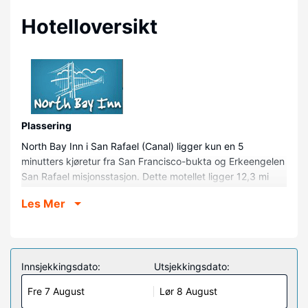
Hotelloversikt
Plassering
North Bay Inn i San Rafael (Canal) ligger kun en 5
minutters kjøretur fra San Francisco-bukta og Erkeengelen
San Rafael misjonsstasjon. Dette motellet ligger 12,3 mi
(19,8 km) unna Presidio of San Francisco og 10,5 mi (16,9
Les Mer
km) unna Muir Woods National Monument.
Rom
Føl deg som hjemme i et av de 20 aircondition-avkjølte
gjesterommene, som også har kjøleskap og
Innsjekkingsdato:
Utsjekkingsdato:
mikrobølgeovn. Underholdningen er sikret med en 43-
Fre 7 August
Lør 8 August
tommers flatskjerm-TV med kabel-TV, og wi-fi (inkludert)