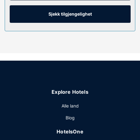
gjør at du kan holde deg oppdatert. Rommene har privat
bad med kombinert dusj/badekar, toalettartikler (inkludert)
og hårføner. Rommet har safe og skrivebord, samt telefon
Sjekk tilgjengelighet
med lokalsamtaler (inkludert).
Fasiliteter på eiendommen
Dette motellet har 2 etasjer i 2 bygninger og tilbyr
røykeområder. Blant fritidsaktivitetene er tur-/sykkelstier i
nærheten.
Andre fasiliteter
Gjester har tilgang til blant annet aviser i lobbyen
(inkludert), en døgnåpen resepsjon og kaffe på
fellesområdet. Gjestene tilbys ubetjent parkering
Explore Hotels
(inkludert) på stedet.
Alle land
Blog
HotelsOne