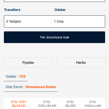
Travellers
Odalar
2 Yetişkin
1 Oda
Yer durumuna bak
Fiyatlar
Harita
Odalar :
105
Otel Zinciri :
Homewood Suites
OTEL ÖZET
OTEL
OTEL
OTEL
BILGILERI
ÖZELLIKLERI
BILGISI
KOŞULLARI