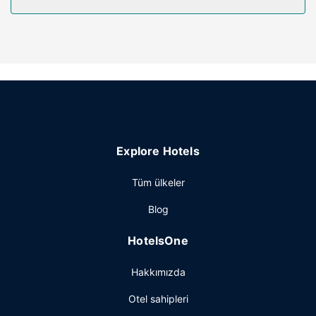
Otelin güzelliği
Misafirlerimizin iyi vakit geçirebilmesi ve dinlenebilmesi için
kapalı havuz, jakuzi ve spor salonu bulunmaktadır. Bu
otelde misafirlere ücretsiz kablosuz İnternet, piknik alanı
ve barbekü ızgaraları sunulmaktadır.
Restoran
Homewood Suites by Hilton Salt Lake City Airport
misafirlerine yemek servisi yapan hafif yemek büfesi/
Explore Hotels
şarküteri vardır. Misafirlere her gün 6 ve 9 arasında
ücretsiz açık büfe kahvaltı servisi yapılmaktadır.
Tüm ülkeler
Diğer güzellikler
Blog
Misafirler için ücretsiz kablolu İnternet, 24 saat açık ofis ve
lobide ücretsiz gazete servisi mevcuttur. Misafirler için
HotelsOne
ücretsiz gidiş-dönüş havaalanı transfer servisi 24 saat
hizmet vermektedir.
Hakkımızda
Otel sahipleri