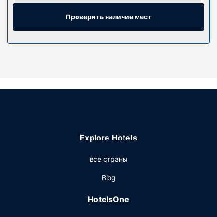
позволит всегда оставаться на связи, а кабельное
телевидение не даст скучать. Собственные ванные
Проверить наличие мест
комнаты предоставляют бесплатные туалетные
принадлежности и фен. Предоставляются следующие
удобства и услуги: кофеварки/чайники и утюги с
гладильными досками. Уборка номеров
осуществляется по требованию.
Особенности объекта
Гостям предоставляются такие услуги и удобства как
бесплатный беспроводной доступ в интернет и зал для
приемов.
Ресторан
Explore Hotels
Когда вы проголодаетесь, зайдите в ресторан Au goût
все страны
du Large. Это ресторан на пляже с видом на океан.
Завтрак (по заказу) предлагается ежедневно с 07:00
Blog
до 11:30 за дополнительную плату.
Другие особенности
HotelsOne
Гостям предоставляются следующие услуги и