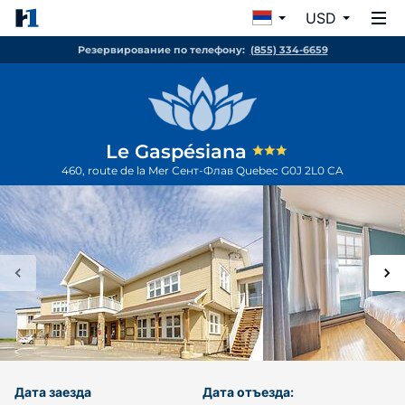
USD
Резервирование по телефону:
(855) 334-6659
Le Gaspésiana
460, route de la Mer
Сент-Флав
Quebec
G0J 2L0
CA
Дата заезда
Дата отъезда: