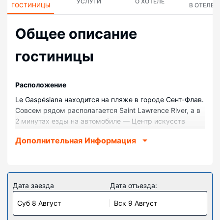
УСЛУГИ
О ХОТЕЛЕ
ГОСТИНИЦЫ
В ОТЕЛЕ
Общее описание
гостиницы
Pасположение
Le Gaspésiana находится на пляже в городе Сент-Флав.
Совсем рядом располагается Saint Lawrence River, а в
2 минутах езды на автомобиле — Центр искусств
Марселя Ганьона. Мотель с пляжем — вариант с
Дополнительная Информация
прекрасным расположением: Старая мельница
находится в 4,6 км, Картинг-центр Lelievre — в 5,9 км
от него.
Номера
Дата заезда
Дата отъезда:
Почувствуйте себя как дома в одном из 46 номеров, в
Суб 8 Август
Вск 9 Август
каждом из которых предоставляется холодильник.
Бесплатный беспроводной доступ к интернету