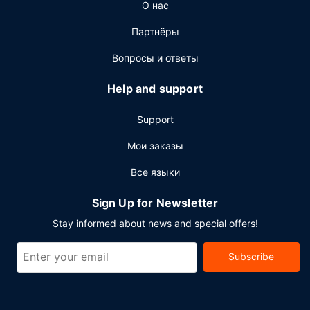
О нас
удобства: круглосуточная работа стойки регистрации и
услуги прачечной. Мотель предлагает вам 2
Партнёры
конференц-зала(-ов) для проведения встреч и
мероприятий. Трансфер из аэропорта и обратно (по
Вопросы и ответы
запросу) предоставляется бесплатно.
Help and support
Support
Мои заказы
Все языки
Sign Up for Newsletter
Stay informed about news and special offers!
Subscribe