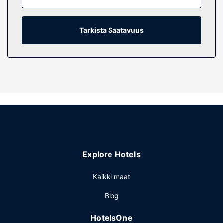
sen varusteluun kuuluu suihku, designer-hygieniatuotteet
ja hiustenkuivaaja. Varusteluun kuuluu puhelin, työpöytä ja
silitysrauta/-lauta.
Tarkista Saatavuus
Kiinteistön miellyttävyys
Käytössäsi on terassi sekä ilmainen langaton
internetyhteys ja lahjatavaraliikkeitä/lehtikioskeja. Tämän
hotellin palveluihin kuuluu hääpalvelut ja juhlasali.
Ravintola
Pilothouse Restaurant palvelee majoituspaikan asiakkaita.
Päätä päiväsi nauttimalla muutama drinkki baarissa.
Maksullinen täysi aamiainen tarjotaan päivittäin klo 7.30–
10.00.
Explore Hotels
Muut mukavuudet
Käytössäsi on ympäri vuorokauden auki oleva business
Kaikki maat
center, ympäri vuorokauden auki oleva vastaanotto ja
Blog
matkatavarasäilytys. Tämä hotelli tarjoaa asiakkailleen
seuraavat kokoustilat: konferenssitila ja kokoushuoneita.
HotelsOne