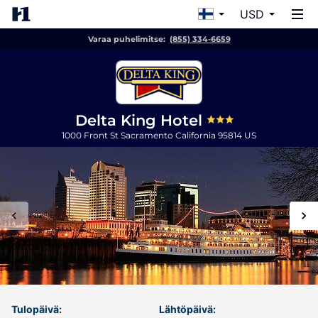
USD
Varaa puhelimitse:
(855) 334-6659
Delta King Hotel
1000 Front St
Sacramento
California
95814
US
Tulopäivä:
Lähtöpäivä: