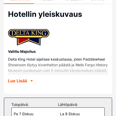
Hotellin yleiskuvaus
Valittu Majoitus
Delta King Hotel sijaitsee keskustassa, joten Paddlewheel
Showroom löytyy kivenheiton päästä ja Wells Fargo History
Museum puolestaan vain 5 minuutin kävelymatkan päästä.
Tämä hotelli sijaitsee 0,3 km:n päässä kohteesta Tower
Lue Lisää
Bridge (monumentti) ja 0,4 km:n päässä kohteesta
Kalifornian osavaltion rautatiemuseo.
Huoneet
Tässä majoituspaikassa on 44 kodikasta huonetta.
Tulopäivä:
Lähtöpäivä:
Mukavuuksiin kuuluu kaapelikanavat sekä ilmainen
Pe 7 Elokuu
La 8 Elokuu
langaton internetyhteys. Huoneissa on oma kylpyhuone, ja