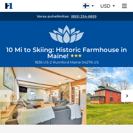
USD
Varaa puhelimitse:
(855) 334-6659
10 Mi to Skiing: Historic Farmhouse in
Maine!
1836 US-2
Rumford
Maine
04276
US