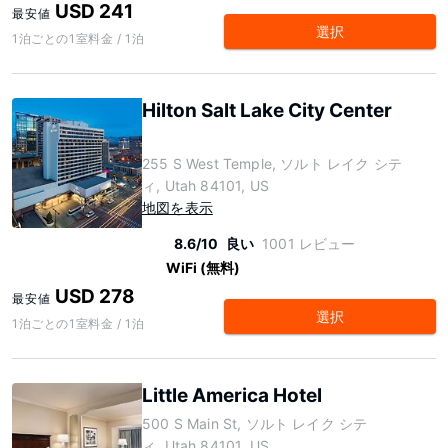
USD 241
最安値
選択
1泊ごとの1室料金 / 1泊
Hilton Salt Lake City Center
255 S West Temple, ソルト レイク シテ
ィ, Utah 84101, US
地図を表示
8.6/10
良い
1001 レビュー
WiFi (無料)
USD 278
最安値
選択
1泊ごとの1室料金 / 1泊
Little America Hotel
500 S Main St, ソルト レイク シテ
ィ, Utah 84101, US