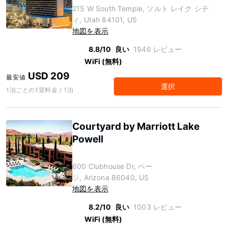
215 W South Temple, ソルト レイク シテ
ィ, Utah 84101, US
地図を表示
8.8/10
良い
1946 レビュー
WiFi (無料)
USD 209
最安値
選択
1泊ごとの1室料金 / 1泊
Courtyard by Marriott Lake
Powell
600 Clubhouse Dr, ペー
ジ, Arizona 86040, US
地図を表示
8.2/10
良い
1003 レビュー
WiFi (無料)