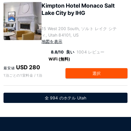
Kimpton Hotel Monaco Salt
Lake City by IHG
15 West 200 South, ソルト レイク シテ
ィ, Utah 84101, US
地図を表示
8.8/10
良い
1004 レビュー
WiFi (無料)
USD 280
最安値
選択
1泊ごとの1室料金 / 1泊
全 994 のホテル Utah