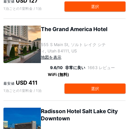
USD 127
最安値
選択
1泊ごとの1室料金 / 1泊
The Grand America Hotel
555 S Main St, ソルト レイク シテ
ィ, Utah 84111, US
地図を表示
9.6/10
非常に良い
1663 レビュー
WiFi (無料)
USD 411
最安値
選択
1泊ごとの1室料金 / 1泊
Radisson Hotel Salt Lake City
Downtown