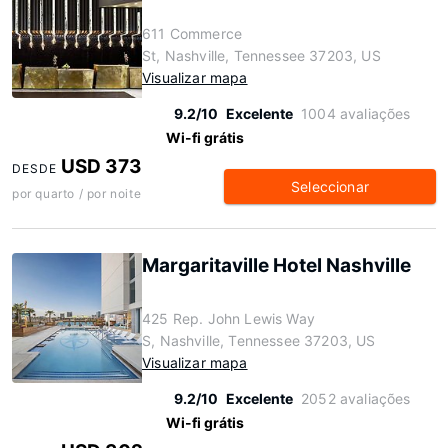
611 Commerce
St, Nashville, Tennessee 37203, US
Visualizar mapa
9.2/10
Excelente
1004 avaliações
Wi-fi grátis
USD 373
DESDE
Seleccionar
por quarto / por noite
Margaritaville Hotel Nashville
425 Rep. John Lewis Way
S, Nashville, Tennessee 37203, US
Visualizar mapa
9.2/10
Excelente
2052 avaliações
Wi-fi grátis