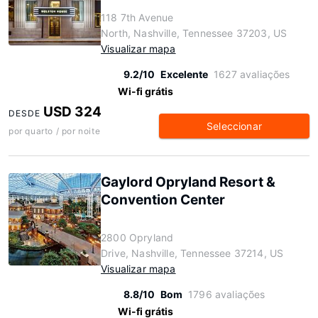
118 7th Avenue
North, Nashville, Tennessee 37203, US
Visualizar mapa
9.2/10
Excelente
1627 avaliações
Wi-fi grátis
USD 324
DESDE
Seleccionar
por quarto / por noite
Gaylord Opryland Resort &
Convention Center
2800 Opryland
Drive, Nashville, Tennessee 37214, US
Visualizar mapa
8.8/10
Bom
1796 avaliações
Wi-fi grátis