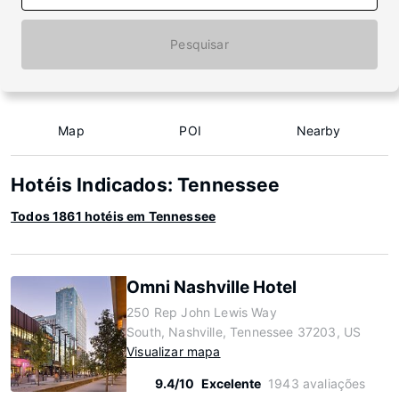
Pesquisar
Map
POI
Nearby
Hotéis Indicados: Tennessee
Todos 1861 hotéis em Tennessee
Omni Nashville Hotel
250 Rep John Lewis Way
South, Nashville, Tennessee 37203, US
Visualizar mapa
9.4/10
Excelente
1943 avaliações