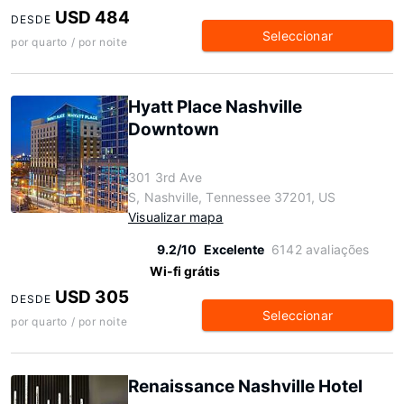
USD 484
DESDE
Seleccionar
por quarto / por noite
Hyatt Place Nashville
Downtown
301 3rd Ave
S, Nashville, Tennessee 37201, US
Visualizar mapa
9.2/10
Excelente
6142 avaliações
Wi-fi grátis
USD 305
DESDE
Seleccionar
por quarto / por noite
Renaissance Nashville Hotel