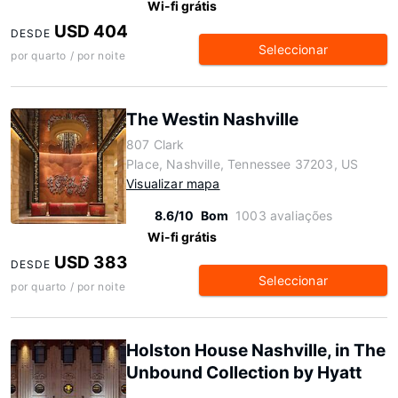
Wi-fi grátis
USD 404
DESDE
Seleccionar
por quarto / por noite
The Westin Nashville
807 Clark
Place, Nashville, Tennessee 37203, US
Visualizar mapa
8.6/10
Bom
1003 avaliações
Wi-fi grátis
USD 383
DESDE
Seleccionar
por quarto / por noite
Holston House Nashville, in The
Unbound Collection by Hyatt