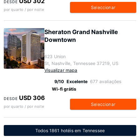
USD 302
DESDE
Seleccionar
por quarto / por noite
Sheraton Grand Nashville
Downtown
623 Union
St, Nashville, Tennessee 37219, US
Visualizar mapa
9/10
Excelente
677 avaliações
Wi-fi grátis
USD 306
DESDE
Seleccionar
por quarto / por noite
Todos 1861 hotéis em Tennessee