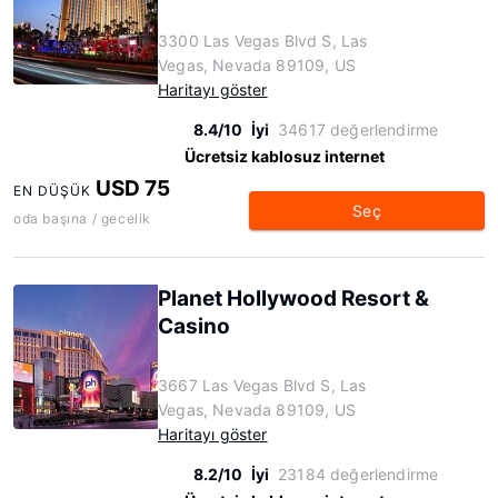
3300 Las Vegas Blvd S, Las
Vegas, Nevada 89109, US
Haritayı göster
8.4/10
İyi
34617 değerlendirme
Ücretsiz kablosuz internet
USD 75
EN DÜŞÜK
Seç
oda başına / gecelik
Planet Hollywood Resort &
Casino
3667 Las Vegas Blvd S, Las
Vegas, Nevada 89109, US
Haritayı göster
8.2/10
İyi
23184 değerlendirme