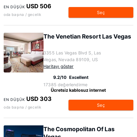
USD 506
EN DÜŞÜK
Seç
oda başına / gecelik
The Venetian Resort Las Vegas
3355 Las Vegas Blvd S, Las
Vegas, Nevada 89109, US
Haritayı göster
9.2/10
Excellent
17385 değerlendirme
Ücretsiz kablosuz internet
USD 303
EN DÜŞÜK
Seç
oda başına / gecelik
The Cosmopolitan Of Las
Vegas