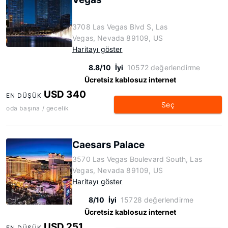
3708 Las Vegas Blvd S, Las
Vegas, Nevada 89109, US
Haritayı göster
8.8/10
İyi
10572 değerlendirme
Ücretsiz kablosuz internet
USD 340
EN DÜŞÜK
Seç
oda başına / gecelik
Caesars Palace
3570 Las Vegas Boulevard South, Las
Vegas, Nevada 89109, US
Haritayı göster
8/10
İyi
15728 değerlendirme
Ücretsiz kablosuz internet
USD 251
EN DÜŞÜK