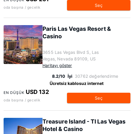
Seç
oda başına / gecelik
Paris Las Vegas Resort &
Casino
3655 Las Vegas Blvd S, Las
Vegas, Nevada 89109, US
Haritayı göster
8.2/10
İyi
30762 değerlendirme
Ücretsiz kablosuz internet
USD 132
EN DÜŞÜK
Seç
oda başına / gecelik
Treasure Island - TI Las Vegas
Hotel & Casino