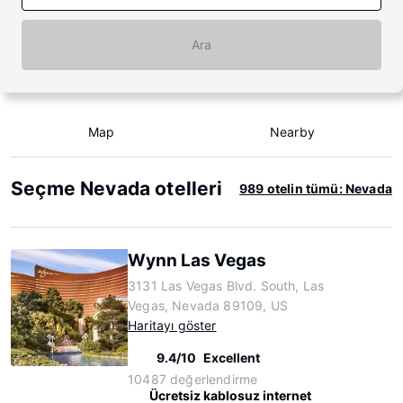
Ara
Map
Nearby
Seçme Nevada otelleri
989 otelin tümü: Nevada
Wynn Las Vegas
3131 Las Vegas Blvd. South, Las
Vegas, Nevada 89109, US
Haritayı göster
9.4/10
Excellent
10487 değerlendirme
Ücretsiz kablosuz internet