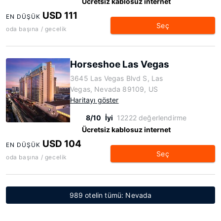
Ücretsiz kablosuz internet
USD 111
EN DÜŞÜK
Seç
oda başına / gecelik
Horseshoe Las Vegas
3645 Las Vegas Blvd S, Las
Vegas, Nevada 89109, US
Haritayı göster
8/10
İyi
12222 değerlendirme
Ücretsiz kablosuz internet
USD 104
EN DÜŞÜK
Seç
oda başına / gecelik
989 otelin tümü: Nevada