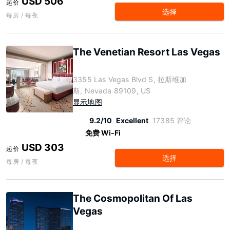
USD 506
起价
选择
每房 / 每夜
The Venetian Resort Las Vegas
3355 Las Vegas Blvd S, 拉斯维加
斯, Nevada 89109, US
显示地图
9.2/10
Excellent
17385 评论
免费 Wi-Fi
USD 303
起价
选择
每房 / 每夜
The Cosmopolitan Of Las
Vegas