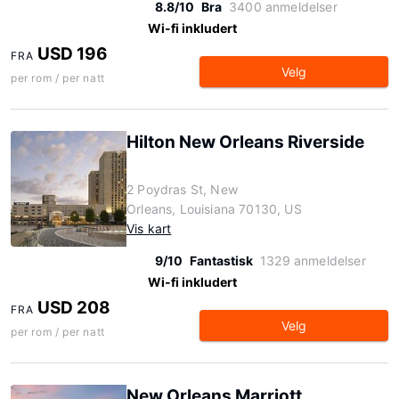
8.8/10
Bra
3400 anmeldelser
Wi-fi inkludert
USD 196
FRA
Velg
per rom / per natt
Hilton New Orleans Riverside
2 Poydras St, New
Orleans, Louisiana 70130, US
Vis kart
9/10
Fantastisk
1329 anmeldelser
Wi-fi inkludert
USD 208
FRA
Velg
per rom / per natt
New Orleans Marriott