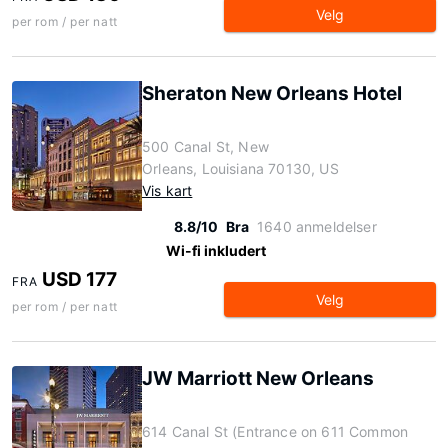
Velg
per rom / per natt
Sheraton New Orleans Hotel
500 Canal St, New
Orleans, Louisiana 70130, US
Vis kart
8.8/10
Bra
1640 anmeldelser
Wi-fi inkludert
USD 177
FRA
Velg
per rom / per natt
JW Marriott New Orleans
614 Canal St (Entrance on 611 Common