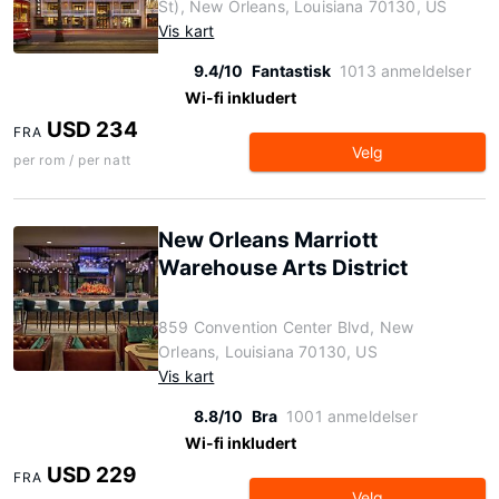
St), New Orleans, Louisiana 70130, US
Vis kart
9.4/10
Fantastisk
1013 anmeldelser
Wi-fi inkludert
USD 234
FRA
Velg
per rom / per natt
New Orleans Marriott
Warehouse Arts District
859 Convention Center Blvd, New
Orleans, Louisiana 70130, US
Vis kart
8.8/10
Bra
1001 anmeldelser
Wi-fi inkludert
USD 229
FRA
Velg