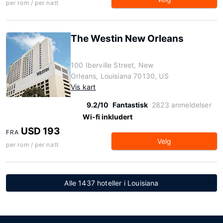
per rom / per natt
The Westin New Orleans
100 Iberville Street, New
Orleans, Louisiana 70130, US
Vis kart
9.2/10
Fantastisk
2823 anmeldelser
Wi-fi inkludert
USD 193
FRA
Velg
per rom / per natt
Alle 1437 hoteller i Louisiana