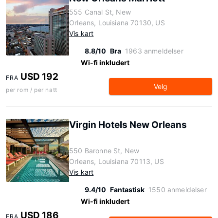
555 Canal St, New
Orleans, Louisiana 70130, US
Vis kart
8.8/10
Bra
1963 anmeldelser
Wi-fi inkludert
USD 192
FRA
Velg
per rom / per natt
Virgin Hotels New Orleans
550 Baronne St, New
Orleans, Louisiana 70113, US
Vis kart
9.4/10
Fantastisk
1550 anmeldelser
Wi-fi inkludert
USD 186
FRA