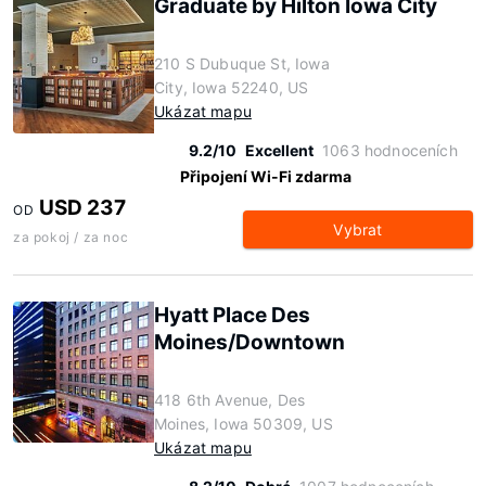
Graduate by Hilton Iowa City
210 S Dubuque St, Iowa
City, Iowa 52240, US
Ukázat mapu
9.2/10
Excellent
1063 hodnoceních
Připojení Wi-Fi zdarma
USD 237
OD
Vybrat
za pokoj / za noc
Hyatt Place Des
Moines/Downtown
418 6th Avenue, Des
Moines, Iowa 50309, US
Ukázat mapu