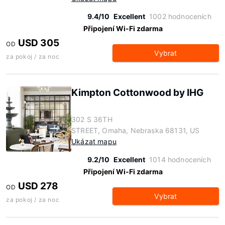
9.4/10
Excellent
1002 hodnoceních
Připojení Wi-Fi zdarma
USD 305
OD
Vybrat
za pokoj / za noc
Kimpton Cottonwood by IHG
302 S 36TH
STREET, Omaha, Nebraska 68131, US
Ukázat mapu
9.2/10
Excellent
1014 hodnoceních
Připojení Wi-Fi zdarma
USD 278
OD
Vybrat
za pokoj / za noc