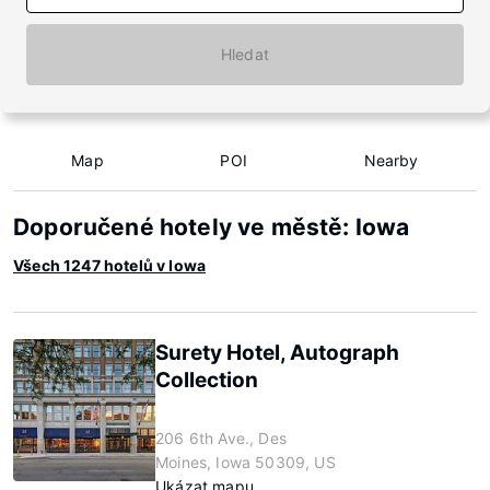
Hledat
Map
POI
Nearby
Doporučené hotely ve městě: Iowa
Všech 1247 hotelů v Iowa
Surety Hotel, Autograph
Collection
206 6th Ave., Des
Moines, Iowa 50309, US
Ukázat mapu