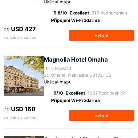
Ukázat mapu
9.8/10
Excellent
318 hodnoceních
Připojení Wi-Fi zdarma
USD 427
OD
Vybrat
za pokoj / za noc
Magnolia Hotel Omaha
1615 Howard
St, Omaha, Nebraska 68102, US
Ukázat mapu
9/10
Excellent
1967 hodnoceních
Připojení Wi-Fi zdarma
USD 160
OD
Vybrat
za pokoj / za noc