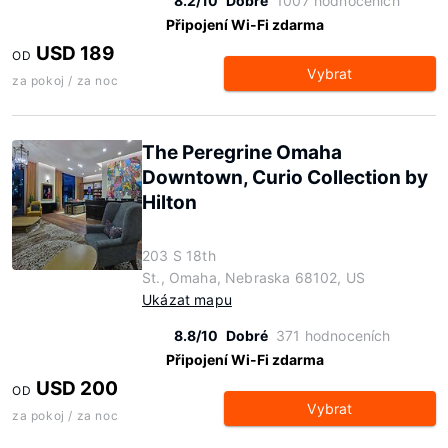
8.2/10
Dobré
1007 hodnoceních
Připojení Wi-Fi zdarma
USD 189
OD
Vybrat
za pokoj / za noc
The Peregrine Omaha
Downtown, Curio Collection by
Hilton
203 S 18th
St., Omaha, Nebraska 68102, US
Ukázat mapu
8.8/10
Dobré
371 hodnoceních
Připojení Wi-Fi zdarma
USD 200
OD
Vybrat
za pokoj / za noc