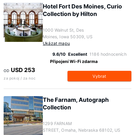
Hotel Fort Des Moines, Curio
Collection by Hilton
1000 Walnut St, Des
Moines, Iowa 50309, US
Ukázat mapu
9.6/10
Excellent
1186 hodnoceních
Připojení Wi-Fi zdarma
USD 253
OD
Vybrat
za pokoj / za noc
The Farnam, Autograph
Collection
1299 FARNAM
STREET, Omaha, Nebraska 68102, US