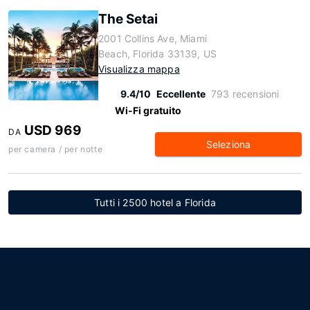
The Setai
2001 Collins Ave, Miami
Beach, Florida 33139, US
Visualizza mappa
9.4/10
Eccellente
793 recensioni
Wi-Fi gratuito
USD 969
DA
Seleziona
per camera / per notte
Tutti i 2500 hotel a Florida