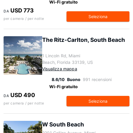
Wi-Fi gratuito
USD 773
DA
Seleziona
per camera / per notte
The Ritz-Carlton, South Beach
1 Lincoln Rd, Miami
Beach, Florida 33139, US
Visualizza mappa
8.6/10
Buono
991 recensioni
Wi-Fi gratuito
USD 490
DA
Seleziona
per camera / per notte
W South Beach
2201 Collins Avenue, Miami