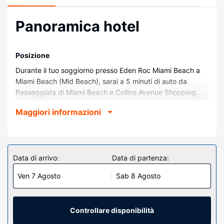
Panoramica hotel
Posizione
Durante il tuo soggiorno presso Eden Roc Miami Beach a
Miami Beach (Mid Beach), sarai a 5 minuti di auto da
Passeggiata di Miami Beach e Collins Avenue Shopping.
Questo resort sulla spiaggia dista 3,4 km da Miami Beach
Maggiori informazioni
Convention Center e 4,1 km da Ocean Drive.
Camere
Rilassati in una delle 415 camere con aria condizionata
della struttura, completa di minibar e macchina per caffè
Data di arrivo:
Data di partenza:
espresso. La TV a schermo piatto è l'ideale per concedersi
Ven 7 Agosto
Sab 8 Agosto
un po' di svago. Il bagno in camera dispone di doccia, set
di cortesia gratuiti e asciugacapelli. I comfort includono
casseforti, ferri/assi da stiro e telefoni con chiamate
urbane gratuite.
Controllare disponibilità