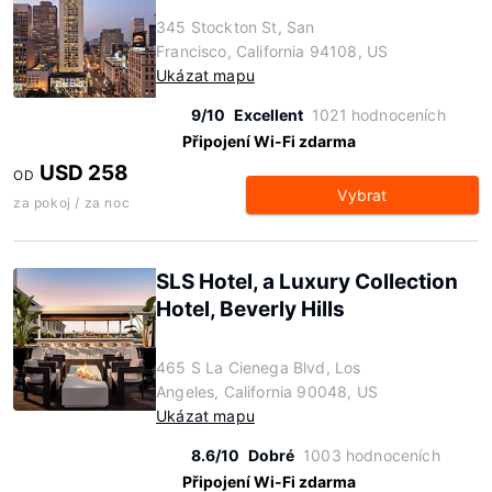
345 Stockton St, San
Francisco, California 94108, US
Ukázat mapu
9/10
Excellent
1021 hodnoceních
Připojení Wi-Fi zdarma
USD 258
OD
Vybrat
za pokoj / za noc
SLS Hotel, a Luxury Collection
Hotel, Beverly Hills
465 S La Cienega Blvd, Los
Angeles, California 90048, US
Ukázat mapu
8.6/10
Dobré
1003 hodnoceních
Připojení Wi-Fi zdarma