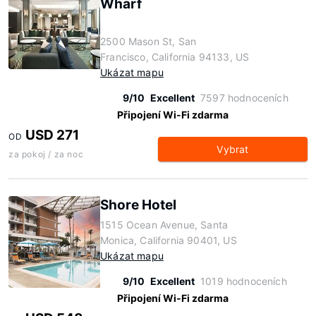
Wharf
2500 Mason St, San
Francisco, California 94133, US
Ukázat mapu
9/10
Excellent
7597 hodnoceních
Připojení Wi-Fi zdarma
USD 271
OD
Vybrat
za pokoj / za noc
Shore Hotel
1515 Ocean Avenue, Santa
Monica, California 90401, US
Ukázat mapu
9/10
Excellent
1019 hodnoceních
Připojení Wi-Fi zdarma