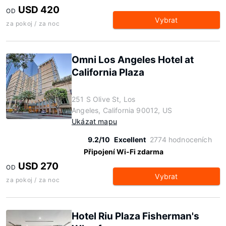
USD 420
OD
Vybrat
za pokoj / za noc
Omni Los Angeles Hotel at
California Plaza
251 S Olive St, Los
Angeles, California 90012, US
Ukázat mapu
9.2/10
Excellent
2774 hodnoceních
Připojení Wi-Fi zdarma
USD 270
OD
Vybrat
za pokoj / za noc
Hotel Riu Plaza Fisherman's