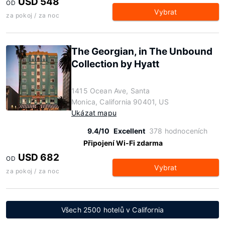
USD 548
OD
Vybrat
za pokoj / za noc
The Georgian, in The Unbound
Collection by Hyatt
1415 Ocean Ave, Santa
Monica, California 90401, US
Ukázat mapu
9.4/10
Excellent
378 hodnoceních
Připojení Wi-Fi zdarma
USD 682
OD
Vybrat
za pokoj / za noc
Všech 2500 hotelů v California