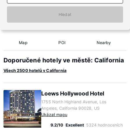
Hledat
Map
POI
Nearby
Doporučené hotely ve městě: California
Všech 2500 hotelů v California
Loews Hollywood Hotel
1755 North Highland Avenue, Los
Angeles, California 90028, US
Ukázat mapu
9.2/10
Excellent
5324 hodnoceních