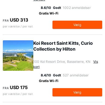
8.6/10
Godt
1002 anmeldelser
Gratis Wi-Fi
USD 313
FRA
Vælg
per værelse / per nat
Koi Resort Saint Kitts, Curio
Collection by Hilton
100 Koi Resort Drive, Basseterre, KN
Vis
kort
8.4/10
Godt
527 anmeldelser
Gratis Wi-Fi
USD 175
FRA
Vælg
per værelse / per nat