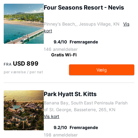
Four Seasons Resort - Nevis
Pinney's Beach,, Jessups Village, KN
Vis
kort
9.4/10
Fremragende
146 anmeldelser
Gratis Wi-Fi
USD 899
FRA
Vælg
per værelse / per nat
Park Hyatt St. Kitts
Banana Bay, South East Peninsula Parish
of St. George, Basseterre, 265, KN
Vis kort
9.2/10
Fremragende
198 anmeldelser