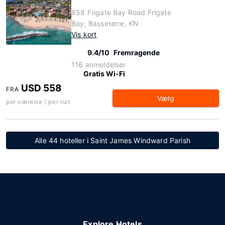
858 Frigate Bay Road Frigate
Bay, Basseterre, KN
Vis kort
9.4/10
Fremragende
116 anmeldelser
Gratis Wi-Fi
USD 558
FRA
Vælg
per værelse / per nat
Alle 44 hoteller i Saint James Windward Parish
Explore Hotels