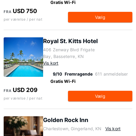
Gratis Wi-Fi
USD 750
FRA
Vælg
per værelse / per nat
Royal St. Kitts Hotel
406 Zenway Blvd Frigate
Bay, Basseterre, KN
Vis kort
9/10
Fremragende
611 anmeldelser
Gratis Wi-Fi
USD 209
FRA
Vælg
per værelse / per nat
Golden Rock Inn
Charlestown, Gingerland, KN
Vis kort