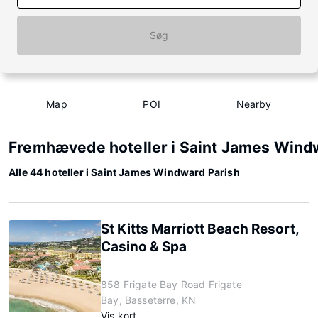
Søg
Map
POI
Nearby
Fremhævede hoteller i Saint James Wind
Alle 44 hoteller i Saint James Windward Parish
St Kitts Marriott Beach Resort,
Casino & Spa
858 Frigate Bay Road Frigate
Bay, Basseterre, KN
Vis kort