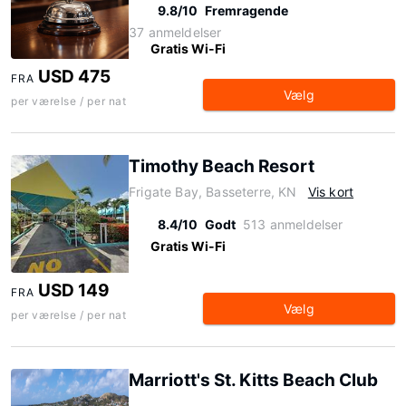
9.8/10
Fremragende
37 anmeldelser
Gratis Wi-Fi
USD 475
FRA
Vælg
per værelse / per nat
Timothy Beach Resort
Frigate Bay, Basseterre, KN
Vis kort
8.4/10
Godt
513 anmeldelser
Gratis Wi-Fi
USD 149
FRA
Vælg
per værelse / per nat
Marriott's St. Kitts Beach Club