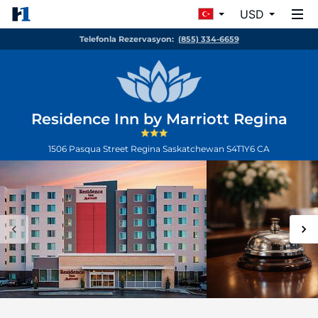
USD
Telefonla Rezervasyon:
(855) 334-6659
Residence Inn by Marriott Regina
1506 Pasqua Street
Regina
Saskatchewan
S4T1Y6
CA