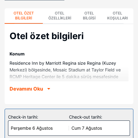
OTEL ÖZET
OTEL
OTEL
OTEL
BILGILERI
ÖZELLIKLERI
BILGISI
KOŞULLARI
Otel özet bilgileri
Konum
Residence Inn by Marriott Regina size Regina (Kuzey
Merkezi) bölgesinde, Mosaic Stadium at Taylor Field ve
RCMP Heritage Center ile 5 dakika sürüş mesafesinde
konaklama fırsatı sunuyor. Bu aile dostu otel Pasqua - 7th
Devamını Oku
Avenue Park ile 0,4 mi (0,6 km) ve Hükümet Binası ile 0,5
mi (0,8 km) mesafede.
Odalar
Misafirlerimizin konforu ve rahatı için 147 odada küçük
Check-in tarihi:
Check-out tarihi:
mutfak, buzdolabı ve set üstü ocak bulunmaktadır.
Perşembe 6 Ağustos
Cum 7 Ağustos
Misafirlerimize ücretsiz kablosuz internet sunulmaktadır.
Misafirlerimizin iyi vakit geçirebilmesi için kablolu TV