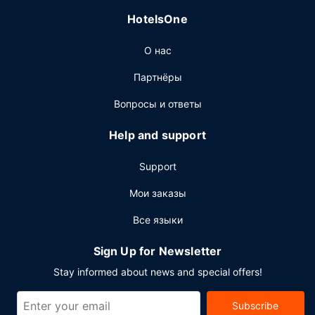
продуктовый магазин, обслуживающий гостей
HotelsOne
Residence Inn by Marriott Regina. Время от времени
отель устраивает прием для гостей (бесплатно) с
О нас
закусками. Это прекрасная возможность развлечься и
познакомиться с другими постояльцами. Ежедневно
Партнёры
предлагается бесплатный завтрак. Тип завтрака —
континентальный.
Вопросы и ответы
Другие особенности
Help and support
Для удобства гостей предоставляется следующее:
бизнес-центр, бесплатные газеты в холле и химчистка
Support
или прачечная. Предоставляется самостоятельная
парковка (за дополнительную плату).
Мои заказы
Все языки
Sign Up for Newsletter
Stay informed about news and special offers!
Subscribe