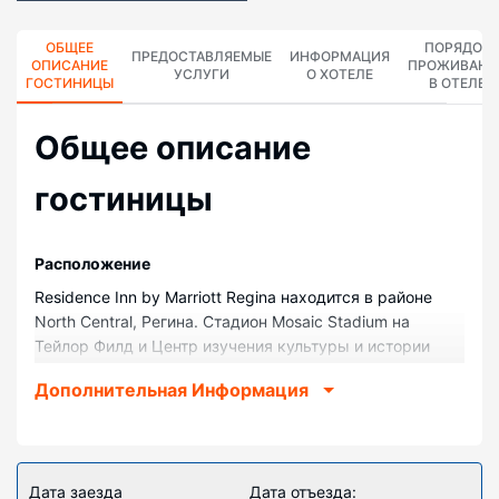
ОБЩЕЕ
ПОРЯДОК
ПРЕДОСТАВЛЯЕМЫЕ
ИНФОРМАЦИЯ
ОПИСАНИЕ
ПРОЖИВАНИ
УСЛУГИ
О ХОТЕЛЕ
ГОСТИНИЦЫ
В ОТЕЛЕ
Общее описание
гостиницы
Pасположение
Residence Inn by Marriott Regina находится в районе
North Central, Регина. Стадион Mosaic Stadium на
Тейлор Филд и Центр изучения культуры и истории
Канадской королевской конной полиции расположены
Дополнительная Информация
в 5 минутах езды на автомобиле. Отель для семейного
отдыха — вариант с прекрасным расположением:
Pasqua - 7th Avenue Park находится в 0,6 км,
Правительственная резиденция — в 0,8 км от него.
Дата заезда
Дата отъезда: