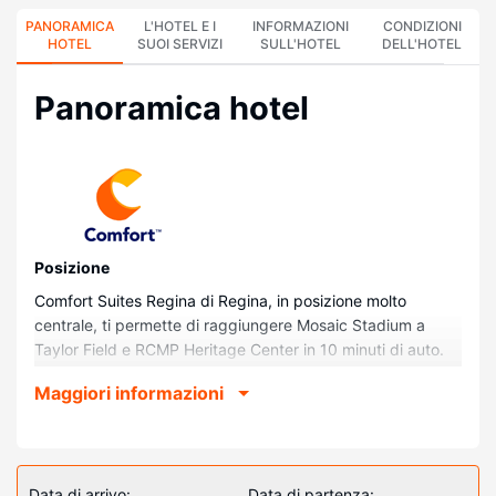
PANORAMICA
L'HOTEL E I
INFORMAZIONI
CONDIZIONI
HOTEL
SUOI SERVIZI
SULL'HOTEL
DELL'HOTEL
Panoramica hotel
Posizione
Comfort Suites Regina di Regina, in posizione molto
centrale, ti permette di raggiungere Mosaic Stadium a
Taylor Field e RCMP Heritage Center in 10 minuti di auto.
Questo hotel per famiglie dista 14 km da Wascana Park
Maggiori informazioni
(parco) e 1,2 km da Kaytor Park.
Camere
Rilassati in una delle 121 camere con aria condizionata
della struttura, complete di frigorifero e TV a schermo
Data di arrivo:
Data di partenza: