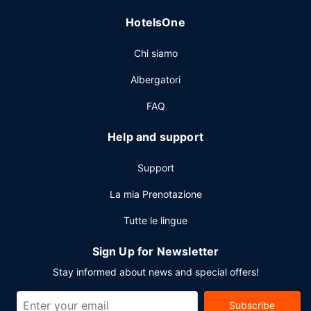
Potrai usufruire di un business center, check-out veloce e
HotelsOne
quotidiani gratuiti nella hall. Un hotel offre 2 sale riunioni
disponibili per eventi. Il un parcheggio gratuito è
Chi siamo
disponibile in loco.
Albergatori
FAQ
Help and support
Support
La mia Prenotazione
Tutte le lingue
Sign Up for Newsletter
Stay informed about news and special offers!
Subscribe