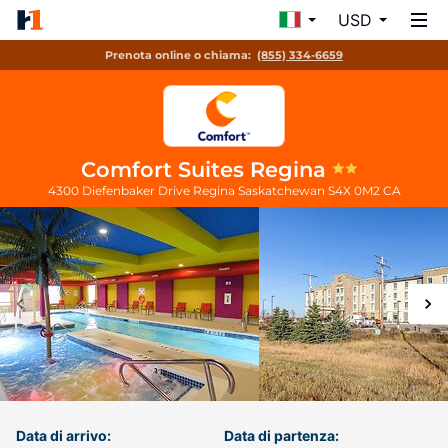
USD
Prenota online o chiama:
(855) 334-6659
Comfort Suites Regina
4300 Diefenbaker Drive
Regina
Saskatchewan
S4X 0M2
CA
Data di arrivo:
Data di partenza: