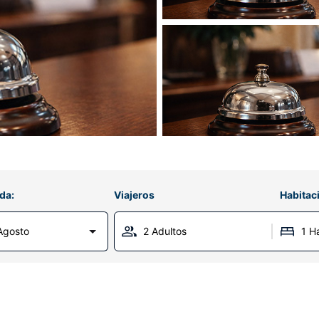
da:
Viajeros
Habitac
Agosto
2 Adultos
1 H