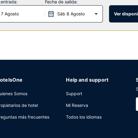
 entrada:
Fecha de salida:
 los días de 06:00 a 09:00.
 7 Agosto
Sáb 8 Agosto
Ver disponi
cepción las 24 horas y una lavandería a tu disposición. Hay un aparca
otelsOne
Help and support
S
uienes Somos
Support
ropietarios de hotel
Mi Reserva
reguntas más frecuentes
Todos los idiomas