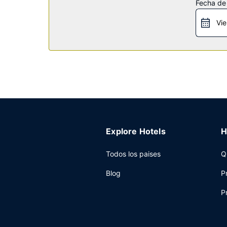
Restaurante
Fecha de
Se ofrece un desayuno para llevar gratuito todos
Vie
Otros servicios
Tendrás un centro de negocios, un servicio de re
Explore Hotels
H
Todos los paises
Q
Blog
P
P