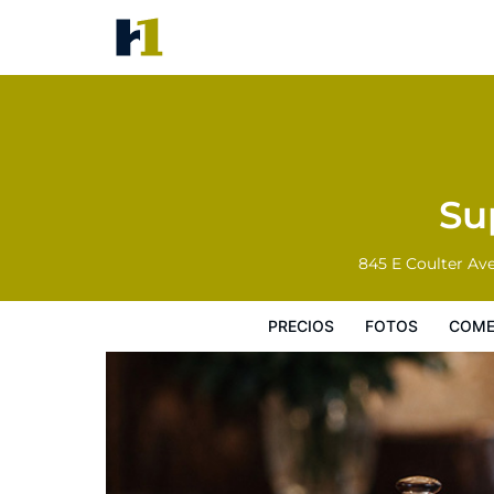
Super 8 by Wyndham Powell
Precios
Fotos
Comentarios
Mapa
Su
845 E Coulter Av
PRECIOS
FOTOS
COME