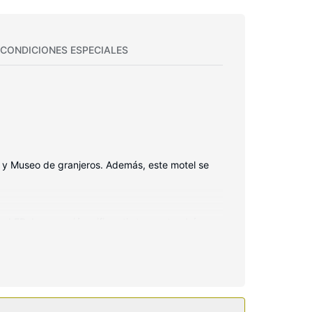
CONDICIONES ESPECIALES
k y Museo de granjeros. Además, este motel se
ón LED. La conexión wifi gratis te mantendrá en
as está provisto de artículos de higiene
amadas locales gratuitas.
a.