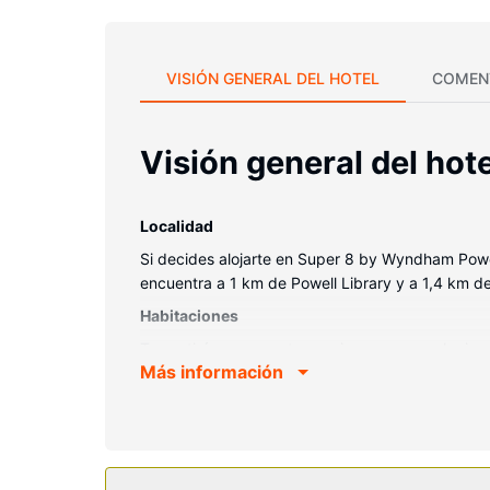
VISIÓN GENERAL DEL HOTEL
COMEN
Visión general del hote
Localidad
Si decides alojarte en Super 8 by Wyndham Powel
encuentra a 1 km de Powell Library y a 1,4 km 
Habitaciones
Te sentirás como en tu propia casa en cualquiera 
Más información
contacto con los tuyos. Además, podrás disfruta
personal gratuitos y secadores de pelo. Entre las
Servicios hotel
Aprovecha los prácticos servicios que se te ofr