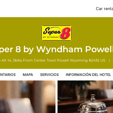
Car renta
Servicios
Información del hotel
Condiciones especiales
per 8 by Wyndham Powel
e Alt 14, 3blks From Center Town
Powell
Wyoming
82435
US
NTARIOS
MAPA
SERVICIOS
INFORMACIÓN DEL HOTEL