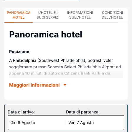
PANORAMICA
L'HOTEL E I
INFORMAZIONI
CONDIZIONI
HOTEL
SUOI SERVIZI
SULL'HOTEL
DELL'HOTEL
Panoramica hotel
Posizione
A Philadelphia (Southwest Philadelphia), potresti voler
soggiornare presso Sonesta Select Philadelphia Airport ad
appena 10 minuti di auto da Citizens Bank Park e da
Xfinity Mobile Arena. Questo hotel si trova a 9,3 km da
Maggiori informazioni
Lincoln Financial Field e 11 km da University of
Pennsylvania.
Camere
Rilassati in una delle 152 camere della struttura, completa
Data di arrivo:
Data di partenza:
di frigorifero. Riposati su un comodo letto con materasso a
Gio 6 Agosto
Ven 7 Agosto
doppio strato e biancheria in cotone egiziano. Il Wi-Fi
gratuito ti consente di restare in contatto con il mondo,