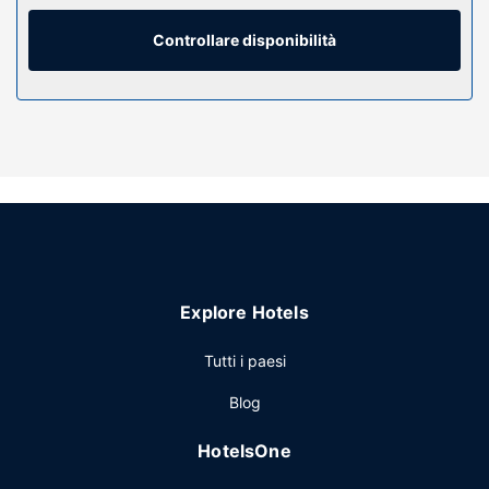
mentre la TV con canali via cavo è l'ideale per concedersi
un po' di svago. Il bagno in camera dispone di
Controllare disponibilità
combinazione doccia/vasca, set di cortesia gratuiti e
asciugacapelli.
Attrattive della proprietà
Le opportunità di svago non mancano: avrai a disposizione
una palestra, oltre a il Wi-Fi gratuito e un caminetto nella
hall.
Ristorante
Sonesta Select Philadelphia Airport vanta un buon
ristorante, The Commons. Dissetati con il tuo drink
Explore Hotels
preferito! Presso questa struttura troverai un bar/lounge.
La colazione continentale è disponibile a pagamento tutti i
Tutti i paesi
giorni dalle ore 06:00 alle ore 10:00.
Altre attrattive
Blog
Potrai usufruire di un pratico servizio di lavanderia e
HotelsOne
lavaggio a secco, una reception aperta 24 ore su 24 e
deposito bagagli. Una navetta per l'aeroporto (andata e