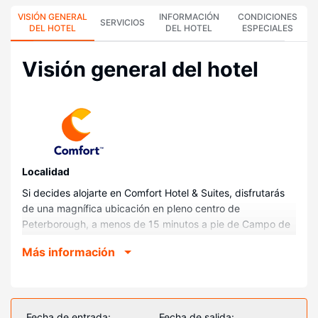
VISIÓN GENERAL
INFORMACIÓN
CONDICIONES
SERVICIOS
DEL HOTEL
DEL HOTEL
ESPECIALES
Visión general del hotel
Localidad
Si decides alojarte en Comfort Hotel & Suites, disfrutarás
de una magnífica ubicación en pleno centro de
Peterborough, a menos de 15 minutos a pie de Campo de
minigolf - Parque de atracciones familiar Milltown y Club
Más información
de campo y de golf de Kawartha. Además, este hotel se
encuentra a 18,1 km de Lago Rice y a 1,8 km de Centro
comercial Lansdowne Place.
Habitaciones
Fecha de entrada:
Fecha de salida: