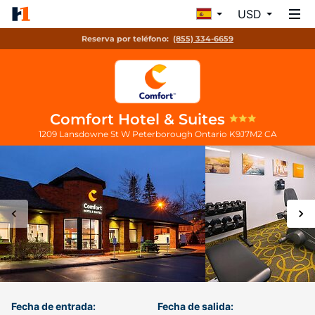
USD
Reserva por teléfono:
(855) 334-6659
Comfort Hotel & Suites
1209 Lansdowne St W
Peterborough
Ontario
K9J7M2
CA
Fecha de entrada:
Fecha de salida: