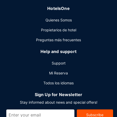
desayuno para llevar gratuito se ofrece entre semana de
HotelsOne
06:00 a 10:00, mientras que el horario de sábados y
domingos es de 07:00 a 10:00.
Quienes Somos
Otros servicios
Propietarios de hotel
Tendrás una sala de ordenadores, check-out exprés y un
servicio de recepción las 24 horas a tu disposición. ¿Estás
Preguntas más frecuentes
organizando un evento en Peterborough? En este hotel
tienes a tu disposición 39 metros cuadrados de espacio
Help and support
con zona para conferencias y salas de reuniones. Hay un
aparcamiento sin asistencia gratuito disponible.
Support
Mi Reserva
Todos los idiomas
Sign Up for Newsletter
Stay informed about news and special offers!
Subscribe