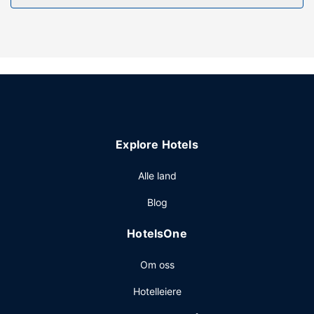
fasiliteter som wi-fi (inkludert).
Restaurant
På Bua Villa kan du spise et bedre måltid i restauranten.
Lokale retter tilbys daglig fra kl. 08.00 til kl. 09.00 mot et
tillegg.
Andre fasiliteter
Gjester har tilgang til blant annet bagasjeoppbevaring og
kaffe på fellesområdet. Gjestene tilbys flyplasstransport
Explore Hotels
døgnet rundt, mot et tillegg, og ubetjent parkering
(inkludert) er tilgjengelig i nærheten.
Alle land
Blog
HotelsOne
Om oss
Hotelleiere