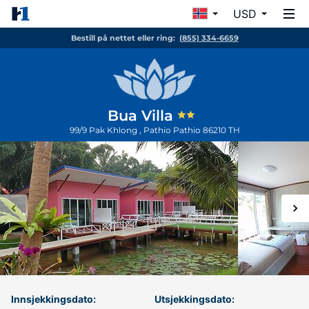
USD
Bestill på nettet eller ring:
(855) 334-6659
Bua Villa
99/9 Pak Khlong , Pathio
Pathio
86210
TH
Innsjekkingsdato:
Utsjekkingsdato: