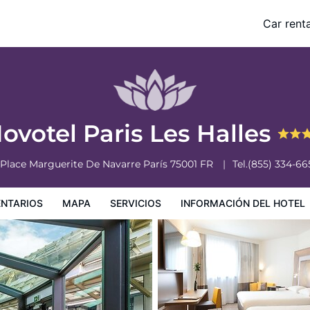
Car renta
nformación del hotel
Condiciones especiales
ovotel Paris Les Halles
 Place Marguerite De Navarre
París
75001
FR
Tel.
(855) 334-66
NTARIOS
MAPA
SERVICIOS
INFORMACIÓN DEL HOTEL