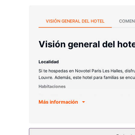
VISIÓN GENERAL DEL HOTEL
COMEN
Visión general del hote
Localidad
Si te hospedas en Novotel Paris Les Halles, disf
Louvre. Además, este hotel para familias se enc
Habitaciones
Te sentirás como en tu propia casa en cualquiera
Más información
tuyos. Además, podrás disfrutar de canales por sa
se incluyen caja fuerte (cabe un portátil), escritor
Servicios hotel
Con una terraza y jardín donde descansar y comod
servicio de cuidado infantil (de pago) y una tele