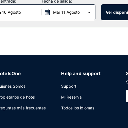
 entrada:
Fecha de salida:
n 10 Agosto
Mar 11 Agosto
Ver disponi
 restaurante con un bar o lounge, aunque también puedes llamar al s
a 10:00, con un coste adicional. LOCALIZE
musina o coche con chófer y check-out exprés a tu disposición. ¿Est
e espacio con zona para conferencias y salas de reuniones. Pagan
uerto (ida y vuelta) previa petición y servicio de traslado desde la 
otelsOne
Help and support
S
uienes Somos
Support
ropietarios de hotel
Mi Reserva
reguntas más frecuentes
Todos los idiomas