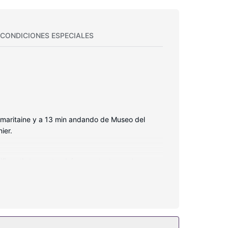
CONDICIONES ESPECIALES
 Samaritaine y a 13 min andando de Museo del
ier.
ifi gratis te mantendrá en contacto con los
s de dientes y dentífrico. Entre las comodidades,
! Encontrarás además servicios de conserjería,