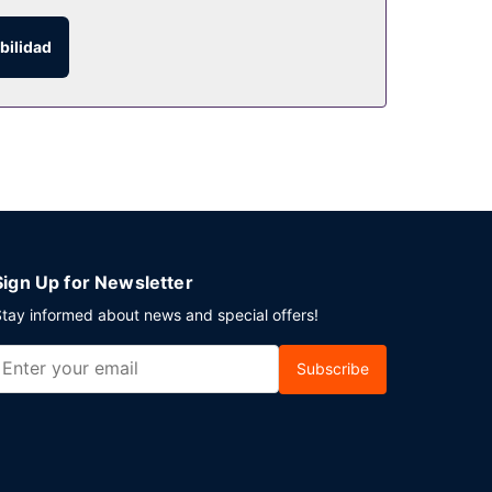
bilidad
ervicio de habitaciones con horario limitado. Se
ás organizando un evento en París? En este hotel
do un pequeño suplemento podrás aprovechar
estación de trenes.
Sign Up for Newsletter
tay informed about news and special offers!
Subscribe