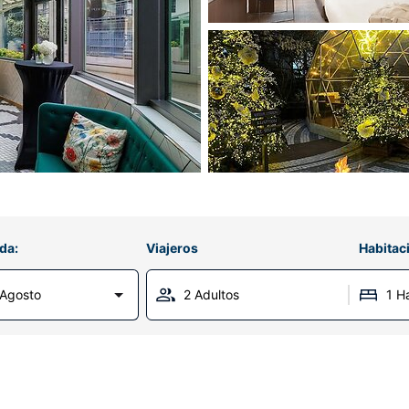
da:
Viajeros
Habitac
 Agosto
2 Adultos
1 H