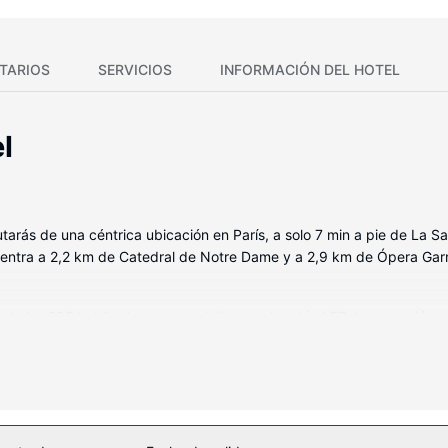
TARIOS
SERVICIOS
INFORMACIÓN DEL HOTEL
l
rutarás de una céntrica ubicación en París, a solo 7 min a pie de La
uentra a 2,2 km de Catedral de Notre Dame y a 2,9 km de Ópera Garn
 de las 285 habitaciones con minibar y televisión LED. La conexión w
télite. El baño privado está provisto de secadores de pelo y cepillo
io y teléfono.
idades como conexión a Internet wifi gratis, ¡no te faltará de nada
visión en la zona común.