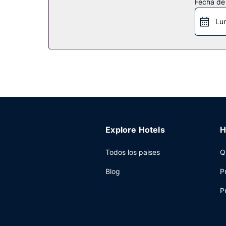
Fecha de
Restaurante
Lu
Toma algo de cocina francesa en Le Jardin Privé,
ofrece un desayuno bufé entre semana de 07:00 
Otros servicios
Tendrás un centro de negocios, un servicio de li
tienes a tu disposición 415 metros cuadrados d
prestaciones como servicio de transporte al aerop
Explore Hotels
H
Todos los paises
Q
Blog
P
P