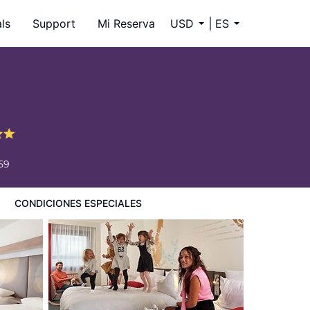
ls
Support
Mi Reserva
USD
ES
59
CONDICIONES ESPECIALES