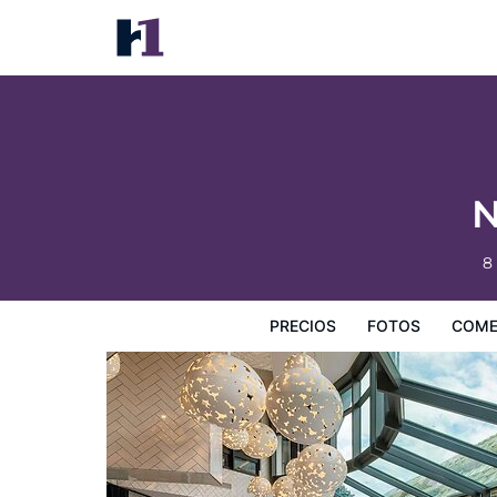
Novotel Paris Les Halles
Precios
Fotos
Comentarios
Mapa
Servicios
I
N
8
PRECIOS
FOTOS
COME