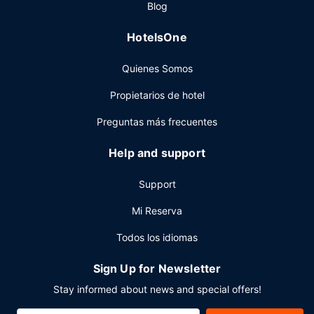
Blog
días, donde podrás conocer a otros huéspedes mientras
tomas un bocado. Apaga la sed con tu bebida favorita en
HotelsOne
el bar o lounge. Se ofrece un desayuno bufé gratuito.
Otros servicios
Quienes Somos
Tendrás conexión a Internet por cable gratis, un centro de
Propietarios de hotel
negocios y tintorería a tu disposición. Hay un
aparcamiento sin asistencia gratuito disponible.
Preguntas más frecuentes
Help and support
Support
Mi Reserva
Todos los idiomas
Sign Up for Newsletter
Stay informed about news and special offers!