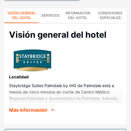
VISIÓN GENERAL
INFORMACIÓN
CONDICIONES
SERVICIOS
DEL HOTEL
DEL HOTEL
ESPECIALES
Visión general del hotel
Localidad
Staybridge Suites Palmdale by IHG de Palmdale está a
menos de cinco minutos en coche de Centro Médico
Regional Palmdale y Ayuntamiento de Palmdale. Además,
este hotel se encuentra a 3 km de Antelope Valley
Más información
Community Arts Center y a 3,1 km de Palmdale Playhouse
(centro de arte).
Habitaciones