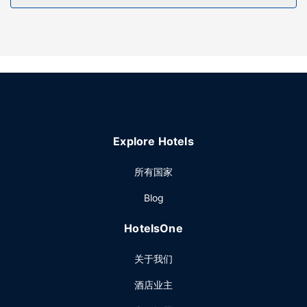
餐厅
您可以去主打法国菜的S Comme餐厅享用美味的晚餐；也可以
待在房间里，享受客房送餐服务。每天 08:30 至 10:30 提供
收费的自助式早餐。
其他设施
特色服务/设施包括商务中心、快速入住和大堂免费报纸。计划
在帕拉甲举办活动？这家酒店拥有 45 平方米（484 平方英
尺）的空间，包括会议场地和会议室。酒店提供免费自助停
Explore Hotels
车。
所有国家
Blog
HotelsOne
关于我们
酒店业主