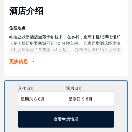
酒店介绍
住宿地点
帕拉亚城堡酒店坐落于帕拉甲，在乡村，距离中世纪博物馆和
卡尔卡松历史要塞城不到 10 分钟车程。 此家居型酒店距离澳
大利亚动物园 2.5 英里（4 公里），距离卡尔卡松纳水上滑雪
2.5 英里（4 公里）。
更多信息
客房
有 12 间特色装修的客房提供迷你吧和平板电视；您定能在旅
途中找到家的舒适。提供免费无线网络，方便您与朋友保持联
系；数码频道可满足您的娱乐需求。浴室提供大花洒淋浴喷头
入住日期:
退房日期:
和免费洗浴用品。便利设施包括保险箱和书桌；而且每天提供
星期六 8 8月
星期日 9 8月
客房服务。
物业设施
一定要享受一下桑拿、24 小时健身中心和季节性开放的室外游
查看空房情况
泳池等度假设施。此酒店还提供免费 WiFi、礼宾服务和游乐厅/
游戏室。