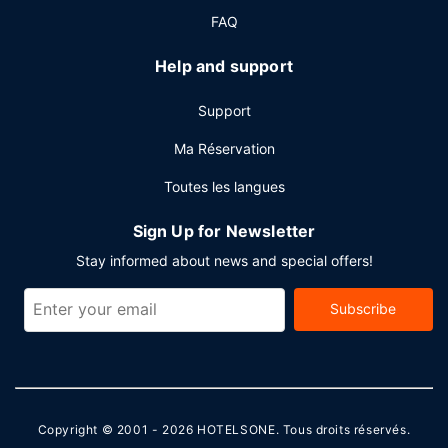
Autres services
FAQ
Les équipements et services proposés incluent un centre
d'affaires, un service d'arrivée express et des journaux
Help and support
gratuits dans le hall. Si vous devez organiser une réunion à
Palaja, faites confiance à cet hôtel qui dispose d'espaces
Support
événements mesurant 45 mètres carrés et comprenant un
espace de conférence et une salle de réunion. Un parking
Ma Réservation
gratuit est disponible dans l'enceinte de l'hébergement.
Toutes les langues
Sign Up for Newsletter
Stay informed about news and special offers!
Subscribe
Copyright © 2001 - 2026
HOTELSONE
. Tous droits réservés.