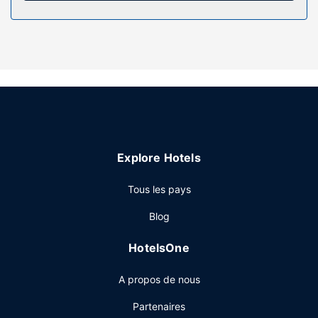
toilette gratuits. Les équipements et services offerts par
l'hébergement comprennent un coffre-fort et un bureau.
Le service d'entretien est assuré tous les jours.
Les services sur place
Vous apprécierez sans aucun doute les nombreuses
infrastructures de loisirs de l'hébergement qui incluent
notamment un sauna, une salle de fitness ouverte 24 h/24
et une piscine extérieure en saison. Cet hôtel propose
également l'accès Wi-Fi à Internet gratuit, un service de
Explore Hotels
conciergerie et une salle de jeux vidéo.
Restaurant
Tous les pays
De délicieuses spécialités Cuisine française attendent les
Blog
plus gourmands pour le dîner à S Comme, un restaurant
idéal pour une soirée relaxantes en famille ou avec votre
HotelsOne
moitié. Si vous préférez le confort de votre chambre, vous
pourrez compter sur un service d'étage très pratique.Un
A propos de nous
petit déjeuner buffet est servi tous les jours de 08 h 30 à
10 h 30 moyennant un supplément.
Partenaires