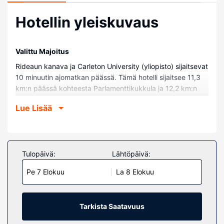
Hotellin yleiskuvaus
Valittu Majoitus
Rideaun kanava ja Carleton University (yliopisto) sijaitsevat
10 minuutin ajomatkan päässä. Tämä hotelli sijaitsee 11,3
km:n päässä kohteesta Parlamenttikukkula ja 12,2 km:n
päässä kohteesta Byward Market Square.
Lue Lisää
Huoneet
Kaikkien 95 huoneen varusteluun kuuluu jääkaappi ja LCD-
televisio. Mukavuuksiin kuuluu korkealuokkaiset TV-
kanavat. Maksuton internetyhteys (langaton ja kiinteä)
Tulopäivä:
Lähtöpäivä:
pitää sinut yhteydessä verkkoon. Käytössäsi on
Pe 7 Elokuu
La 8 Elokuu
kylpyhuone, jossa on suihku. Huoneet siivotaan päivittäin.
Huoneissa on mikroaaltouuni.
Kiinteistön miellyttävyys
Tarkista Saatavuus
Hotellin tarjoamiin harrastuksiin/mukavuuksiin kuuluu