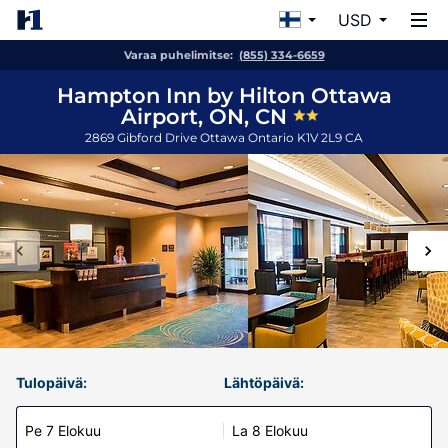
USD
Varaa puhelimitse:
(855) 334-6659
Hampton Inn by Hilton Ottawa
Airport, ON, CN
2869 Gibford Drive
Ottawa
Ontario
K1V 2L9
CA
Tulopäivä:
Lähtöpäivä:
Pe 7 Elokuu
La 8 Elokuu