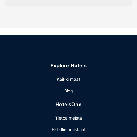
sisäuima-allas ja kuntokeskus. Tämän hotellin palveluihin
kuuluu ilmainen langaton internetyhteys ja
myyntiautomaatti.
Ravintola
Ilmainen buffetaamiainen tarjoillaan päivittäin klo 6.00–
10.00.
Muut mukavuudet
Käytössäsi on ympäri vuorokauden auki oleva business
center, kuivapesula-/pesulapalvelut ja ympäri
Explore Hotels
vuorokauden auki oleva vastaanotto. Asiakkaiden
käytössä on lentokenttäkuljetukset rajoitettuina aikoina
Kaikki maat
ilmaiseksi.
Blog
HotelsOne
Tietoa meistä
Hotellin omistajat