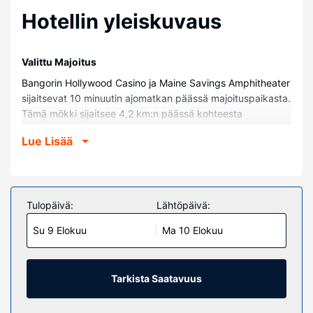
Hotellin yleiskuvaus
Valittu Majoitus
Bangorin Hollywood Casino ja Maine Savings Amphitheater
sijaitsevat 10 minuutin ajomatkan päässä majoituspaikasta.
Tämä mökki sijaitsee 4,2 km:n päässä kohteesta
Penobscot River ja 7,2 km:n päässä kohteesta Paul
Lue Lisää
Bunyanin patsas.
Huoneet
Tämä ilmastoitu mökki tarjoaa käyttöösi keittiö, jossa on
uuni ja liesi. Mukavuuksiin kuuluu työpöytä ja
Tulopäivä:
Lähtöpäivä:
mikroaaltouuni.
Su 9 Elokuu
Ma 10 Elokuu
Kiinteistön miellyttävyys
Tämän savuttoman mökin tarjontaan kuuluvat ilmainen
pysäköinti lähistöllä ja metsästysmahdollisuus paikan
Tarkista Saatavuus
päällä.
Muut mukavuudet