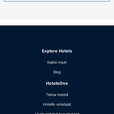
Palveluihin kuuluu ilmainen pysäköinti.
Explore Hotels
Kaikki maat
Blog
HotelsOne
Tietoa meistä
Hotellin omistajat
Usein esitetyt kysymykset