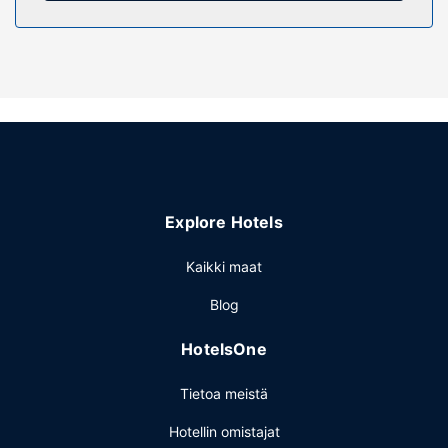
Hyödynnä yökerho ja terassi. Tämän hotellin palveluihin
kuuluu myös ilmainen langaton internetyhteys ja
concierge-palvelut.
Ravintola
Nauti tämän hotellin monista ruokailupaikoista, joihin
kuuluu 15 ravintolaa ja 3 kahvilaa. Hotellista löytyy 15
baaria, joissa voit rentoutua päivän päätteeksi. Ilmainen
mukaan otettava aamiainen tarjoillaan arkipäivisin klo
6.00–10.00 ja viikonloppuisin klo 6.00–11.00.
Explore Hotels
Muut mukavuudet
Käytössäsi on ympäri vuorokauden auki oleva vastaanotto,
Kaikki maat
kielitaitoinen henkilökunta ja matkatavarasäilytys.
Blog
Palveluihin kuuluu ilmainen pysäköinti.
HotelsOne
Tietoa meistä
Hotellin omistajat