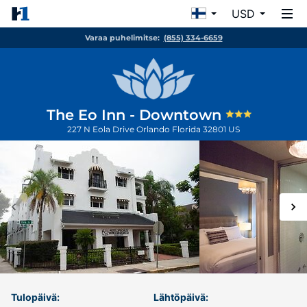
USD
Varaa puhelimitse:
(855) 334-6659
The Eo Inn - Downtown
227 N Eola Drive
Orlando
Florida
32801
US
Tulopäivä:
Lähtöpäivä: