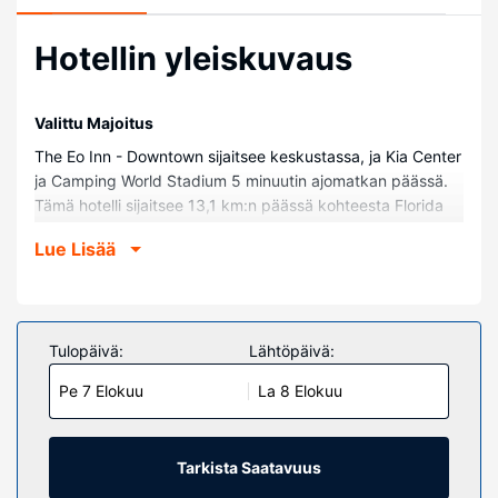
Hotellin yleiskuvaus
Valittu Majoitus
The Eo Inn - Downtown sijaitsee keskustassa, ja Kia Center
ja Camping World Stadium 5 minuutin ajomatkan päässä.
Tämä hotelli sijaitsee 13,1 km:n päässä kohteesta Florida
Mall ja 14,3 km:n päässä kohteesta Orlando International
Lue Lisää
Premium Outlets.
Huoneet
Kaikkien 21 huoneen varusteluun kuuluu äly-tv:t.
Huoneiden pillowtop-patjallisissa sängyissä on ylelliset
Tulopäivä:
Lähtöpäivä:
vuodevaatteet. Mukavuuksiin kuuluu digitaalikanavat sekä
Pe 7 Elokuu
La 8 Elokuu
ilmainen langaton internetyhteys. Huoneissa on oma
kylpyhuone, ja sen varusteluun kuuluu suihku, ilmaiset
hygieniatuotteet ja hiustenkuivaaja.
Tarkista Saatavuus
Kiinteistön miellyttävyys