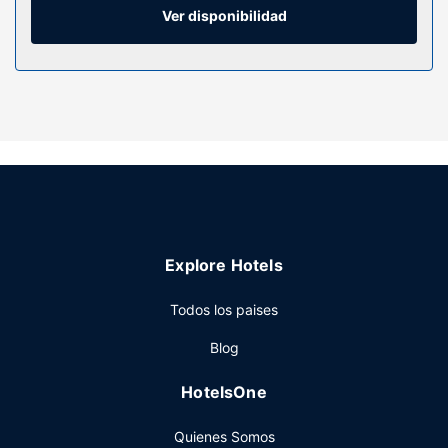
personal gratuitos. Entre las comodidades, se incluyen
Ver disponibilidad
escritorio, cortinas opacas y teléfono con y llamadas
locales gratuitas.
Servicios hotel
Con gimnasio abierto las 24 horas y muchas otras
instalaciones recreativas a tu disposición, no te quedará ni
un minuto libre. Tienes también una terraza en la azotea
donde sentarte a contemplar el paisaje. Encontrarás
además conexión a Internet wifi gratis, una sala de estar
compartida y un salón de fiestas.
Restaurante
Explore Hotels
Este hotel pone a tu disposición una cafetería. Apaga la
Todos los paises
sed con tu bebida favorita en el bar o lounge. Se ofrece un
desayuno para llevar todos los días de 07:00 a 12:00 con
Blog
un coste adicional.
Otros servicios
HotelsOne
Tendrás conexión a Internet por cable gratis, una sala de
Quienes Somos
ordenadores y check-out exprés a tu disposición. ¿Estás