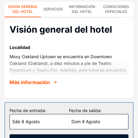
VISIÓN GENERAL
INFORMACIÓN
CONDICIONES
SERVICIOS
DEL HOTEL
DEL HOTEL
ESPECIALES
Visión general del hotel
Localidad
Moxy Oakland Uptown se encuentra en Downtown
Oakland (Oakland), a diez minutos a pie de Teatro
Paramount y Teatro Fox. Además, este hotel se encuentra
a 1,1 km de Lake Merritt y a 2,3 km de Museo de California
Más información
en Oakland.
Habitaciones
Te sentirás como en tu propia casa en cualquiera de las
172 habitaciones con aire acondicionado y televisión de
Fecha de entrada:
Fecha de salida:
pantalla plana. La conexión wifi gratis te mantendrá en
Sáb 8 Agosto
Dom 9 Agosto
contacto con los tuyos. Además, podrás disfrutar de
canales por satélite. El cuarto de baño está provisto de
ducha, cabezal de ducha tipo lluvia y artículos de higiene