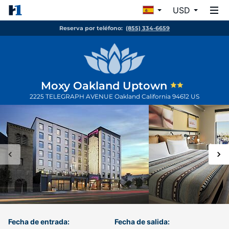
USD
Reserva por teléfono:
(855) 334-6659
Moxy Oakland Uptown
2225 TELEGRAPH AVENUE
Oakland
California
94612
US
Fecha de entrada:
Fecha de salida: