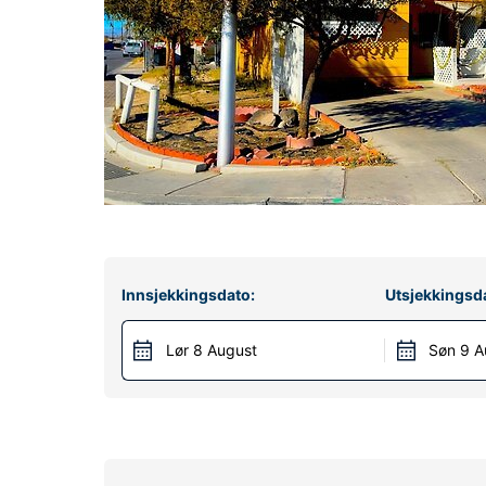
Innsjekkingsdato:
Utsjekkingsd
Lør 8 August
Søn 9 A