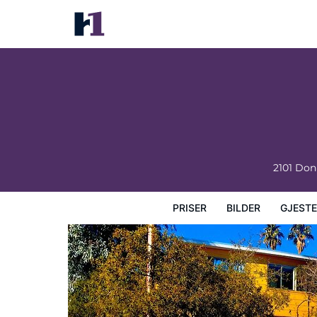
The Yellow Penthouse
Priser
Bilder
Gjesteanmeldelser
Kart
Hotellfasil
2101 Don
PRISER
BILDER
GJEST