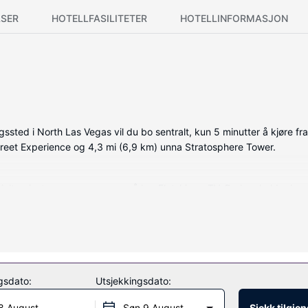
SER
HOTELLFASILITETER
HOTELLINFORMASJON
ssted i North Las Vegas vil du bo sentralt, kun 5 minutter å kjøre 
treet Experience og 4,3 mi (6,9 km) unna Stratosphere Tower.
kjølte gjesterommene som også har Flatskjerm-TV. Du kan holde deg 
mmene har flaskevann (inkludert) og strykejern/-brett, og rengjøring t
ter som piknikområde.
gsdato:
Utsjekkingsdato:
ing og hurtigutsjekking. Gjestene tilbys ubetjent parkering (inkludert) 
8 August
Søn 9 August
Sjekk tilgje