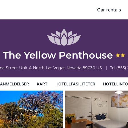
Car rentals
iteter
Hotellinformasjon
Hotellregler
The Yellow Penthouse
na Street Unit A
North Las Vegas
Nevada
89030
US
Tel.
(855)
EANMELDELSER
KART
HOTELLFASILITETER
HOTELLINF