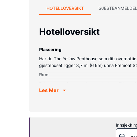
HOTELLOVERSIKT
GJESTEANMELDEL
Hotelloversikt
Plassering
Har du The Yellow Penthouse som ditt overnatting
gjestehuset ligger 3,7 mi (6 km) unna Fremont S
Rom
Føl deg som hjemme i et av de 4 aircondition-av
Les Mer
Badene har dusj og toalettartikler (inkludert). Ro
Fasiliteter på eiendommen
Nyt utsikten fra en hage og dra nytte av fasilite
Andre fasiliteter
Innsjekkin
Gjester har tilgang til blant annet hurtiginnsjekk
Lør 