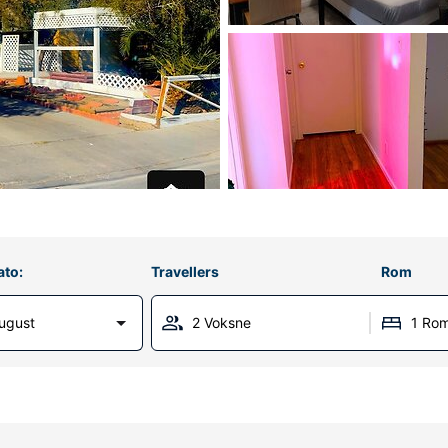
ato:
Travellers
Rom
ugust
2 Voksne
1 Ro