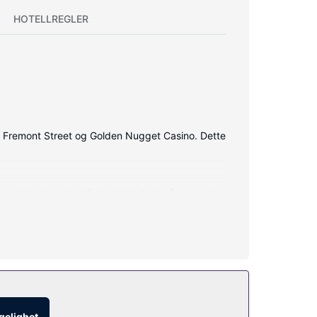
HOTELLREGLER
fra Fremont Street og Golden Nugget Casino. Dette
oppdatert med wi-fi (mot betaling) på rommet.
ilbys etter avtale.
på stedet.
ngelighet