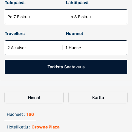
Tulopäivä:
Lähtöpäivä:
Pe 7 Elokuu
La 8 Elokuu
Travellers
Huoneet
2 Aikuiset
1 Huone
Tarkista Saatavuus
Hinnat
Kartta
Huoneet :
166
Hotelliketju :
Crowne Plaza