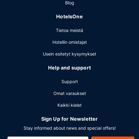
Blog
päiväsi nauttimalla muutama drinkki baarissa. Maksullinen
tilauksen mukaan valmistettu aamiainen tarjotaan päivittäin
HotelsOne
klo 6.30–11.00.
Muut mukavuudet
Tietoa meistä
Käytössäsi on ympäri vuorokauden auki oleva business
Hotellin omistajat
center, express-sisäänkirjautuminen ja
kuivapesula-/pesulapalvelut. Tämä hotelli tarjoaa
Usein esitetyt kysymykset
asiakkailleen 569 neliömetriä kokoustiloja, joihin kuuluu
konferenssikeskus ja kokoushuone. Asiakkaiden käytössä
Help and support
on lentokenttäkuljetukset (saatavilla ympäri vuorokauden)
ilmaiseksi.
Support
Omat varaukset
Kaikki kielet
Sign Up for Newsletter
Stay informed about news and special offers!