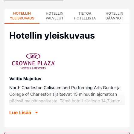
HOTELLIN
HOTELLIN
TIETOA
HOTELLIN
YLEISKUVAUS
PALVELUT
HOTELLISTA
SÄÄNNÖT
Hotellin yleiskuvaus
Valittu Majoitus
North Charleston Coliseum and Performing Arts Center ja
College of Charleston sijaitsevat 15 minuutin ajomatkan
päässä majoituspaikasta. Tämä hotelli sijaitsee 14,7 km:n
päässä kohteesta Medical University of South Carolina
Lue Lisää
(yliopisto) ja 15,4 km:n päässä kohteesta Charleston
Aquarium.
Huoneet