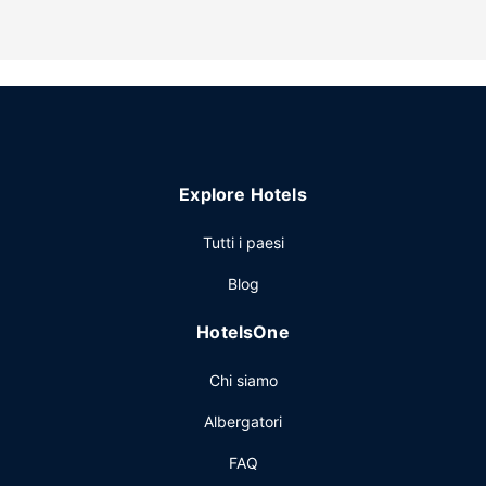
La colazione continentale è disponibile a pagamento tutti i
giorni dalle ore 07:30 alle ore 09:30.
Altre attrattive
Potrai usufruire di deposito bagagli e un servizio
lavanderia. Il un parcheggio gratuito è disponibile in loco.
Explore Hotels
Tutti i paesi
Blog
HotelsOne
Chi siamo
Albergatori
FAQ