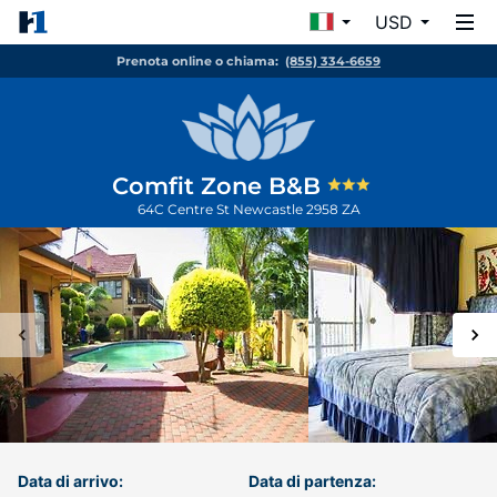
USD
Prenota online o chiama:
(855) 334-6659
Comfit Zone B&B
64C Centre St
Newcastle
2958
ZA
Data di arrivo:
Data di partenza: