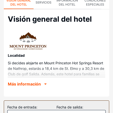
VISIÓN GENERAL
INFORMACIÓN
CONDICIONES
SERVICIOS
DEL HOTEL
DEL HOTEL
ESPECIALES
Visión general del hotel
Localidad
Si decides alojarte en Mount Princeton Hot Springs Resort
de Nathrop, estarás a 18,4 km de St. Elmo y a 30,3 km de
Club de golf Salida. Además, este hotel para familias se
encuentra a 31,4 km de Teatro y centro de actos
Más información
SteamPlant.
Habitaciones
Te sentirás como en tu propia casa en cualquiera de las
104 habitaciones con frigorífico y televisión de pantalla
Fecha de entrada:
Fecha de salida:
plana. Para los momentos de ocio, tienes una por satélite.