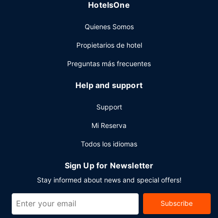
HotelsOne
Otros servicios
Quienes Somos
Tendrás un servicio de recepción las 24 horas, un cajero
automático y una máquina expendedora a tu disposición.
Propietarios de hotel
¿Estás organizando un evento en Nathrop? En este hotel
tienes a tu disposición 446 metros cuadrados de espacio
Preguntas más frecuentes
con centro de conferencias y 3 salas de reuniones. Hay un
aparcamiento sin asistencia gratuito disponible.
Help and support
Support
Mi Reserva
Todos los idiomas
Sign Up for Newsletter
Stay informed about news and special offers!
Subscribe