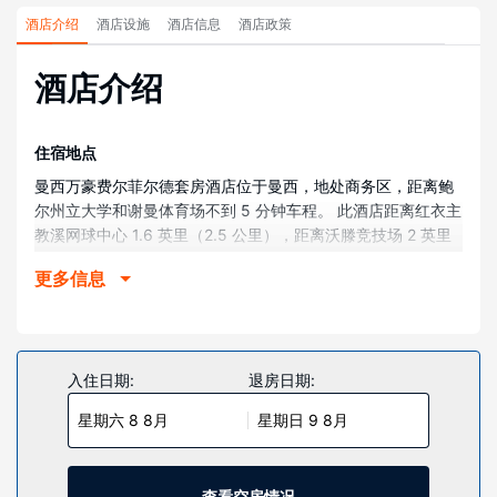
酒店介绍
酒店设施
酒店信息
酒店政策
酒店介绍
住宿地点
曼西万豪费尔菲尔德套房酒店位于曼西，地处商务区，距离鲍
尔州立大学和谢曼体育场不到 5 分钟车程。 此酒店距离红衣主
教溪网球中心 1.6 英里（2.5 公里），距离沃滕竞技场 2 英里
（3.2 公里）。
更多信息
客房
酒店有 47 间客房，提供平板电视。提供免费有线和无线上
网，方便您与朋友保持联系；另提供有线频道，可满足您的娱
乐需求。配备淋浴/盆浴组合的私人浴室提供免费洗浴用品和吹
入住日期:
退房日期:
风机。便利设施包括电话，以及保险箱和书桌。
星期六 8 8月
星期日 9 8月
物业设施
不要错过室内游泳池和24 小时健身中心等众多度假设施。
查看空房情况