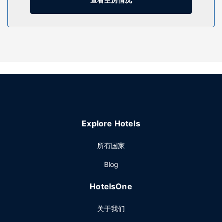
餐厅
您可以到服务曼西万豪费尔菲尔德套房酒店住客的小吃吧/熟食
店随便找点吃的。免费自助早餐供应时间为：周一至周五
06:00 至 09:00，周末 07:00 至 10:00。
其他设施
特色服务/设施包括商务中心、快速入住和快速退房。酒店提供
收费自助停车。
Explore Hotels
所有国家
Blog
HotelsOne
关于我们