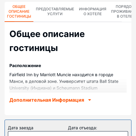
ОБЩЕЕ
ПОРЯДОК
ПРЕДОСТАВЛЯЕМЫЕ
ИНФОРМАЦИЯ
ОПИСАНИЕ
ПРОЖИВАНИ
УСЛУГИ
О ХОТЕЛЕ
ГОСТИНИЦЫ
В ОТЕЛЕ
Общее описание
гостиницы
Pасположение
Fairfield Inn by Marriott Muncie находится в городе
Манси, в деловой зоне. Университет штата Ball State
University (Индиана) и Scheumann Stadium
расположены в 5 минутах езды на автомобиле. Отель
Дополнительная Информация
— вариант с прекрасным расположением: Cardinal
Creek Tennis Center находится в 2,5 км, Worthen Arena
— в 3,2 км от него.
Номера
Дата заезда
Дата отъезда:
Почувствуйте себя как дома в одном из 47 номеров,