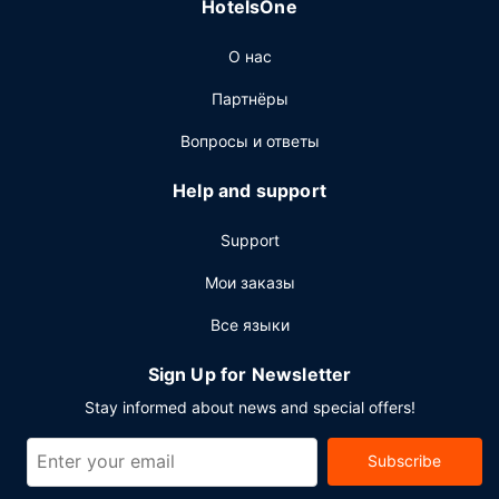
HotelsOne
Другие особенности
О нас
Для удобства гостей предоставляется следующее:
бизнес-центр, ускоренная регистрация при заезде и
Партнёры
ускоренная регистрация при отъезде.
Предоставляется самостоятельная парковка (за
Вопросы и ответы
дополнительную плату).
Help and support
Support
Мои заказы
Все языки
Sign Up for Newsletter
Stay informed about news and special offers!
Subscribe