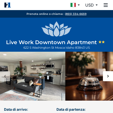
USD
Prenota online o chiama:
(855) 334-6659
Live Work Downtown Apartment
622 S Washington St
Mosca
Idaho
83843
US
Data di arrivo:
Data di partenza: