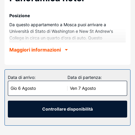
Posizione
Da questo appartamento a Mosca puoi arrivare a
Università di Stato di Washington e New St Andrew's
College in circa un quarto d'ora di auto. Questo
appartamento si trova a 0,5 km da Gritman Medical Center
Maggiori informazioni
e 0,6 km da Camas Prairie Winery.
Camere
Le camere di questo complesso di appartamenti sono
dotate di TV a schermo piatto. In camera potrai usufruire
Data di arrivo:
Data di partenza:
di il Wi-Fi gratuito. A tua disposizione avrai anche una
Gio 6 Agosto
Ven 7 Agosto
lavatrice/asciugatrice e un monitor per computer.
Altre attrattive
Il un parcheggio gratuito è disponibile in loco.
Controllare disponibilità