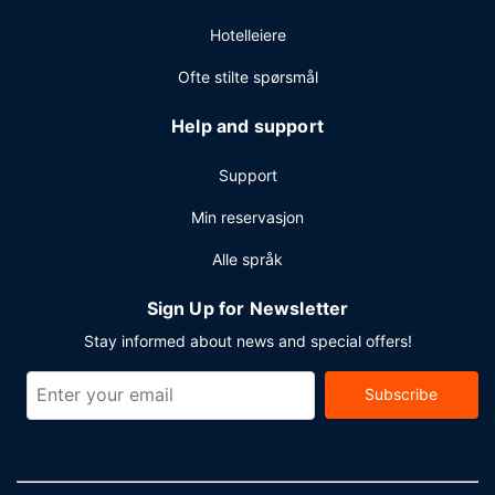
konferanserom på opp til 249 kvadratmeter, blant annet
Hotelleiere
konferanserom og 2 møterom. Gjestene tilbys buss til og
fra flyplassen på forespørsel uten ekstra kostnad .
Ofte stilte spørsmål
Help and support
Support
Min reservasjon
Alle språk
Sign Up for Newsletter
Stay informed about news and special offers!
Subscribe