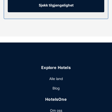
parabol-TV. Rommene har privat bad med
Sjekk tilgjengelighet
designertoalettartikler og hårføner. Rommet har skrivebord
og kaffetrakter/tekoker, samt telefon med lokalsamtaler
(inkludert).
Fasiliteter på eiendommen
Du tilbys blant annet et døgnåpent treningssenter og wi-fi
(inkludert) og TV i fellesområdet.
Restaurant
Spis deg god og mett på The Bistro – Eat. Drink., en bistro
med en bar/lounge. Du kan også få deg en matbit på
Explore Hotels
kafeen. Ferdiglaget frokost serveres fra kl. 06.30 til kl.
09.30 på hverdagene og fra kl. 07.00 til kl. 10.00 i
Alle land
helgene, mot et tillegg.
Andre fasiliteter
Blog
Gjester har tilgang til blant annet et døgnåpent
HotelsOne
forretningssenter, en døgnåpen resepsjon og
vaskeritjenester. Planlegger du en event i Monroe? Som en
Om oss
av dette hotellet sine gjester tilbys du møte- og