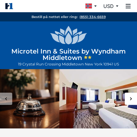
USD
Bestill på nettet eller ring:
(855) 334-6659
Microtel Inn & Suites by Wyndham
Middletown
19 Crystal Run Crossing
Middletown
New York
10941
US