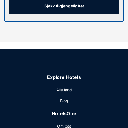
skrivebord og kaffetrakter/tekoker, samt telefon med
Sjekk tilgjengelighet
lokalsamtaler (inkludert).
Fasiliteter på eiendommen
Dra nytte av stedets fasiliteter, som wi-fi (inkludert), TV i
fellesområdet og bankettsal.
Restaurant
Inkludert kontinental frokost serveres fra kl. 06.30 til kl.
09.30 på hverdagene og fra kl. 07.00 til kl. 10.30 i
helgene.
Andre fasiliteter
Explore Hotels
Gjester har tilgang til blant annet et døgnåpent
forretningssenter, aviser i lobbyen (inkludert) og
Alle land
renseri-/vaskeritjenester. Gjestene tilbys ubetjent
Blog
parkering (inkludert) på stedet.
HotelsOne
Om oss