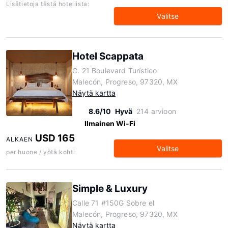
Lisätietoja tästä hotellista:
Valitse
Hotel Scappata
C. 21 Boulevard Turístico
Malecón, Progreso, 97320, MX
Näytä kartta
8.6/10
Hyvä
214 arvioon
Ilmainen Wi-Fi
USD 165
ALKAEN
Valitse
per huone / yötä kohti
Simple & Luxury
Calle 71 #150G Sobre el
Malecón, Progreso, 97320, MX
Näytä kartta