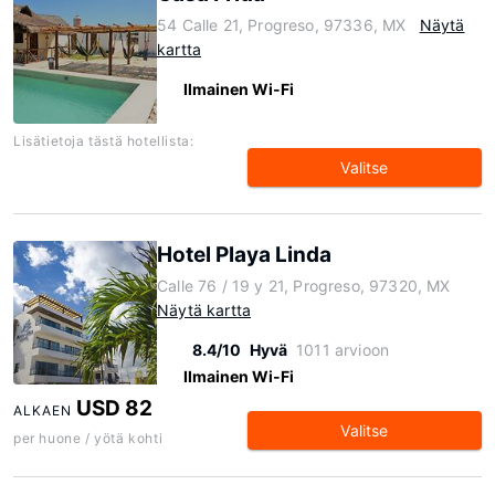
54 Calle 21, Progreso, 97336, MX
Näytä
kartta
Ilmainen Wi-Fi
Lisätietoja tästä hotellista:
Valitse
Hotel Playa Linda
Calle 76 / 19 y 21, Progreso, 97320, MX
Näytä kartta
8.4/10
Hyvä
1011 arvioon
Ilmainen Wi-Fi
USD 82
ALKAEN
Valitse
per huone / yötä kohti