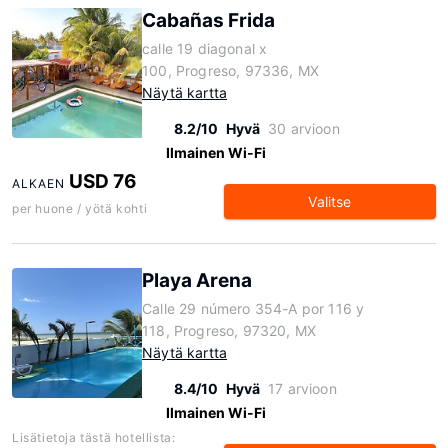
Cabañas Frida
calle 19 diagonal x
100, Progreso, 97336, MX
Näytä kartta
8.2/10
Hyvä
30 arvioon
Ilmainen Wi-Fi
USD 76
ALKAEN
Valitse
per huone / yötä kohti
Playa Arena
Calle 29 número 354-A por 116 y
118, Progreso, 97320, MX
Näytä kartta
8.4/10
Hyvä
17 arvioon
Ilmainen Wi-Fi
Lisätietoja tästä hotellista: