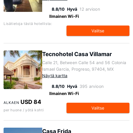
8.8/10
Hyvä
12 arvioon
Ilmainen Wi-Fi
Lisätietoja tästä hotellista:
Valitse
Tecnohotel Casa Villamar
Calle 21, Between Calle 54 and 56 Colonia
Ismael Garcia, Progreso, 97404, MX
Näytä kartta
8.8/10
Hyvä
395 arvioon
Ilmainen Wi-Fi
USD 84
ALKAEN
Valitse
per huone / yötä kohti
Casa Frida