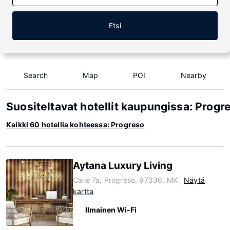
Etsi
Search
Map
POI
Nearby
Suositeltavat hotellit kaupungissa: Progr
Kaikki 60 hotellia kohteessa: Progreso
Aytana Luxury Living
Calle 7a, Progreso, 97336, MX
Näytä
kartta
Ilmainen Wi-Fi