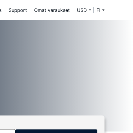
s
Support
Omat varaukset
USD
FI