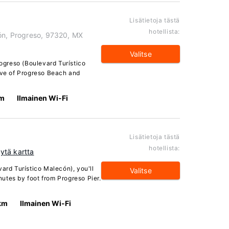
Lisätietoja tästä
hotellista:
cón, Progreso, 97320, MX
Valitse
rogreso (Boulevard Turístico
rive of Progreso Beach and
km
Ilmainen Wi-Fi
Lisätietoja tästä
hotellista:
ytä kartta
vard Turístico Malecón), you'll
Valitse
utes by foot from Progreso Pier.
km
Ilmainen Wi-Fi