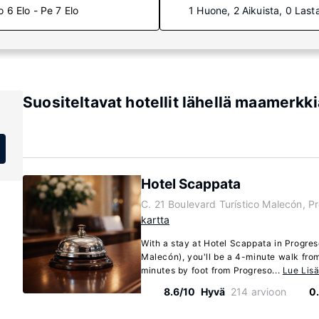
o 6 Elo - Pe 7 Elo
1 Huone, 2 Aikuista, 0 Last
Suositeltavat hotellit lähellä maamerkki
Hotel Scappata
C. 21 Boulevard Turístico Malecón, 
kartta
With a stay at Hotel Scappata in Progres
Malecón), you'll be a 4-minute walk fro
minutes by foot from Progreso...
Lue Lis
8.6/10
Hyvä
214 arvioon
0