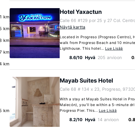
Hotel Yaxactun
.1 km
Calle 66 #129 por 25 y 27 Col. Cent
Näytä kartta
5 km
Located in Progreso (Progreso Centro), 
8 km
walk from Progreso Beach and 10 minute
Lighthouse. This hotel...
Lue Lisää
.7 km
8.6/10
Hyvä
205 arvioon
0
4 km
Mayab Suites Hotel
Calle 68 # 134 x 23, Progreso, 9732
With a stay at Mayab Suites Hotel in Pro
Malecón), you'll be within a 5-minute d
5 km
Progreso Pier. This...
Lue Lisää
8.2/10
Hyvä
14 arvioon
0.