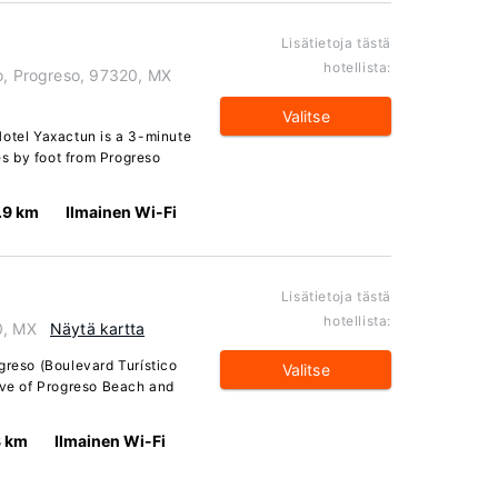
Lisätietoja tästä
hotellista:
ro, Progreso, 97320, MX
Valitse
Hotel Yaxactun is a 3-minute
s by foot from Progreso
.9 km
Ilmainen Wi-Fi
Lisätietoja tästä
hotellista:
0, MX
Näytä kartta
greso (Boulevard Turístico
Valitse
rive of Progreso Beach and
8 km
Ilmainen Wi-Fi