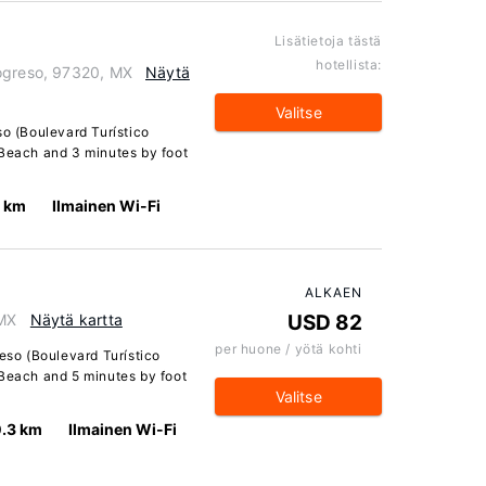
Lisätietoja tästä
hotellista:
rogreso, 97320, MX
Näytä
Valitse
so (Boulevard Turístico
 Beach and 3 minutes by foot
3 km
Ilmainen Wi-Fi
ALKAEN
 MX
Näytä kartta
USD 82
per huone / yötä kohti
reso (Boulevard Turístico
 Beach and 5 minutes by foot
Valitse
.3 km
Ilmainen Wi-Fi