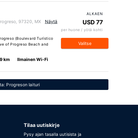
ALKAEN
 Progreso, 97320, MX
Näytä
USD 77
per huone / yötä kohti
rogreso (Boulevard Turístico
Valitse
rive of Progreso Beach and
.9 km
Ilmainen Wi-Fi
ta: Progreson laituri
Tilaa uutiskirje
Pysy ajan tasalla uutisista ja