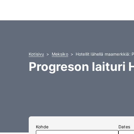
Kotisivu
Meksiko
Hotellit lähellä maamerkkiä: P
Progreson laituri H
Kohde
Dates