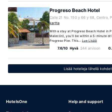
Progreso Beach Hotel
Calle 21 No. 150 y 66 y 68, Centro,
kartta
With a stay at Progreso Beach Hotel in P
Malecón), you'll be within a 5-minute d
Progreso Pier. This...
Lue Lisää
7.6/10
Hyvä
244 arvioon
0
Lisää hotelleja lähellä kohdet
HotelsOne
Help and support