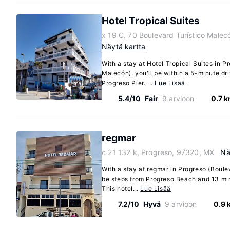
Hotel Tropical Suites
x 19 C. 70 Boulevard Turístico Male
Näytä kartta
With a stay at Hotel Tropical Suites in P
Malecón), you'll be within a 5-minute d
Progreso Pier. ...
Lue Lisää
5.4/10
Fair
9 arvioon
0.7 
regmar
c 21 132 k, Progreso, 97320, MX
Nä
With a stay at regmar in Progreso (Boule
be steps from Progreso Beach and 13 min
This hotel...
Lue Lisää
7.2/10
Hyvä
9 arvioon
0.9 