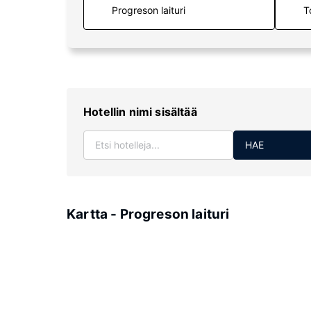
T
Hotellin nimi sisältää
HAE
Kartta - Progreson laituri