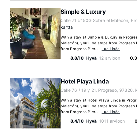
Simple & Luxury
Calle 71 #150G Sobre el Malecón, P
kartta
With a stay at Simple & Luxury in Progre
Malecón), you'll be steps from Progreso
from Progreso Pier. ...
Lue Lisää
8.8/10
Hyvä
12 arvioon
0.
Hotel Playa Linda
Calle 76 / 19 y 21, Progreso, 97320,
With a stay at Hotel Playa Linda in Prog
Malecón), you'll be steps from Progreso
from Progreso Pier. ...
Lue Lisää
8.4/10
Hyvä
1011 arvioon
0