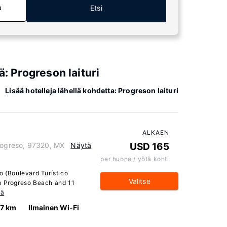
a
Etsi
ä: Progreson laituri
Lisää hotelleja lähellä kohdetta: Progreson laituri
ALKAEN
Progreso, 97320, MX
Näytä
USD 165
per huone / yötä kohti
o (Boulevard Turístico
Valitse
m Progreso Beach and 11
ää
.7 km
Ilmainen Wi-Fi