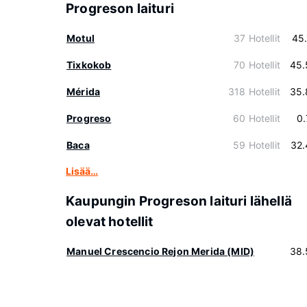
Progreson laituri
Motul
37 Hotellit
45
Tixkokob
70 Hotellit
45.
Mérida
318 Hotellit
35.
Progreso
60 Hotellit
0
Baca
59 Hotellit
32.
Lisää…
Kaupungin Progreson laituri lähellä
olevat hotellit
Manuel Crescencio Rejon Merida (MID)
38.