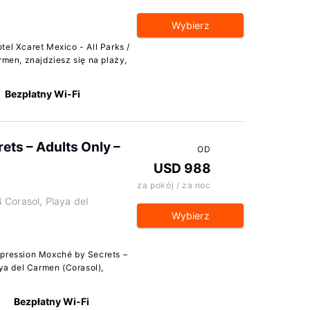
Wybierz
tel Xcaret Mexico - All Parks /
rmen, znajdziesz się na plaży,
Bezpłatny Wi-Fi
ets – Adults Only –
OD
USD 988
za pokój / za noc
 Corasol, Playa del
Wybierz
mpression Moxché by Secrets –
aya del Carmen (Corasol),
Bezpłatny Wi-Fi