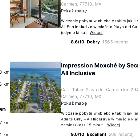
Carmen, 77710, MX
Pokaż mapę
W czasie pobytu w obiekcie takim jak Ho
All Fun Inclusive w mieście Playa del Ca
jedynie kilka...
Więcej
8.6/10
Dobry
1565 recenzji
Impression Moxché by Secr
0 km
All Inclusive
.8 km
Carr. Tulum Playa del Carmen km 294
Carmen, 77710, MX
Pokaż mapę
en
W czasie pobytu w obiekcie takim jak I
Adults Only – All Inclusive w mieście Pl
.7 km
zamieszkasz 15 minut...
Więcej
9.6/10
Excellent
268 recenzji
.1 km