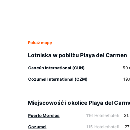
Pokaż mapę
Lotniska w pobliżu Playa del Carmen
Cancún International (CUN)
50.
Cozumel International (CZM)
19
Miejscowość i okolice Playa del Carm
Puerto Morelos
116 Hotele/hoteli
31
Cozumel
115 Hotele/hoteli
27