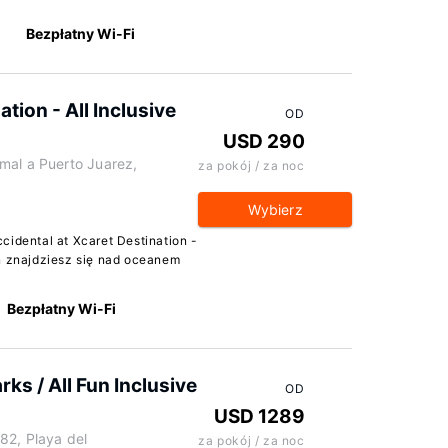
Bezpłatny Wi-Fi
tion - All Inclusive
OD
USD 290
mal a Puerto Juarez,
za pokój / za noc
Wybierz
cidental at Xcaret Destination -
en znajdziesz się nad oceanem
Bezpłatny Wi-Fi
rks / All Fun Inclusive
OD
USD 1289
82, Playa del
za pokój / za noc