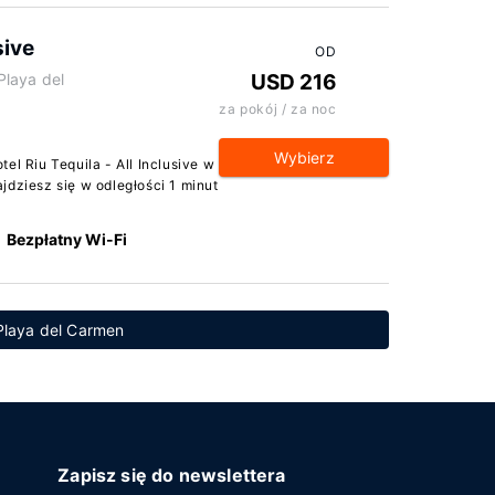
sive
OD
Playa del
USD 216
za pokój / za noc
Wybierz
el Riu Tequila - All Inclusive w
jdziesz się w odległości 1 minut
Bezpłatny Wi-Fi
Playa del Carmen
Zapisz się do newslettera