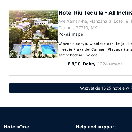
Hotel Riu Tequila - All Inclu
Ave Xaman-ha, Manzana 3, Lote 19, 
Carmen, 77710, MX
Pokaż mapę
W czasie pobytu w obiekcie takim jak Hot
mieście Playa del Carmen (Playacar) zna
samochodem...
Więcej
8.8/10
Dobry
1024 recenzji
Wszystkie 1525 hotele w 
HotelsOne
Help and support