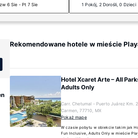
zw 6 Sie - Pt 7 Sie
1 Pokój, 2 Dorośli, 0 Dzieci
Rekomendowane hotele w mieście Play
Hotel Xcaret Arte – All Parks
Adults Only
en
Carr. Chetumal - Puerto Juárez Km. 2
Carmen, 77710, MX
Pokaż mapę
W czasie pobytu w obiekcie takim jak Hote
Fun Inclusive, Adults Only w mieście Pl