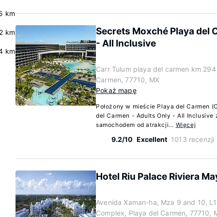
.5 km
Secrets Moxché Playa del 
2 km
- All Inclusive
4 km
Carr Tulum playa del carmen km 294 
Carmen, 77710, MX
Pokaż mapę
Położony w mieście Playa del Carmen (C
del Carmen - Adults Only - All Inclusive 
samochodem od atrakcji...
Więcej
9.2/10
Excellent
1013 recenzji
Hotel Riu Palace Riviera May
Avenida Xaman-ha, Mza 9 and 10, L1 
Complex, Playa del Carmen, 77710, 