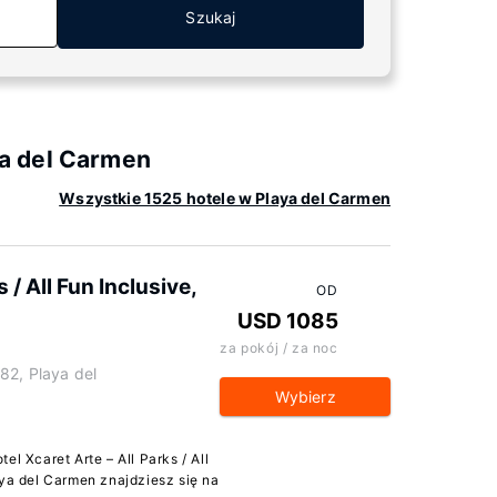
Szukaj
a del Carmen
Wszystkie 1525 hotele w Playa del Carmen
 / All Fun Inclusive,
OD
USD 1085
za pokój / za noc
82, Playa del
Wybierz
l Xcaret Arte – All Parks / All
aya del Carmen znajdziesz się na