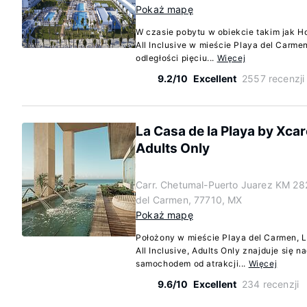
Pokaż mapę
W czasie pobytu w obiekcie takim jak Ho
All Inclusive w mieście Playa del Carme
odległości pięciu...
Więcej
9.2/10
Excellent
2557 recenzji
La Casa de la Playa by Xcare
Adults Only
Carr. Chetumal-Puerto Juarez KM 282
del Carmen, 77710, MX
Pokaż mapę
Położony w mieście Playa del Carmen, L
All Inclusive, Adults Only znajduje się 
samochodem od atrakcji...
Więcej
9.6/10
Excellent
234 recenzji