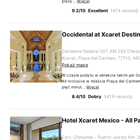
plaży...
Więcej
9.2/10
Excellent
1474 recenzji
Occidental at Xcaret Destina
Carretera Federal 307, KM 282 Chetu
Xcaret, Playa del Carmen, 77710, MX
Pokaż mapę
W czasie pobytu w obiekcie takim jak Oc
All Inclusive w mieście Playa del Carm
pięć minut...
Więcej
8.4/10
Dobry
5419 recenzji
Hotel Xcaret Mexico - All Pa
Carr. Chetumal - Puerto Juarez Km. 2