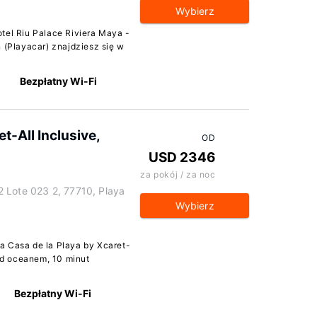
Wybierz
tel Riu Palace Riviera Maya -
n (Playacar) znajdziesz się w
Bezpłatny Wi-Fi
t-All Inclusive,
OD
USD 2346
za pokój / za noc
 Lote 023 2, 77710, Playa
Wybierz
a Casa de la Playa by Xcaret-
nad oceanem, 10 minut
Bezpłatny Wi-Fi