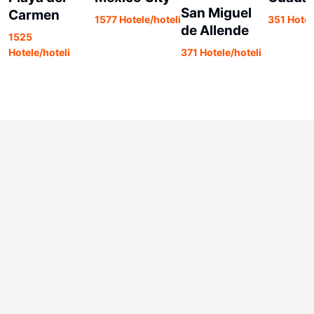
San Miguel
Carmen
1577 Hotele/hoteli
351 Hotel
de Allende
1525
371 Hotele/hoteli
Hotele/hoteli