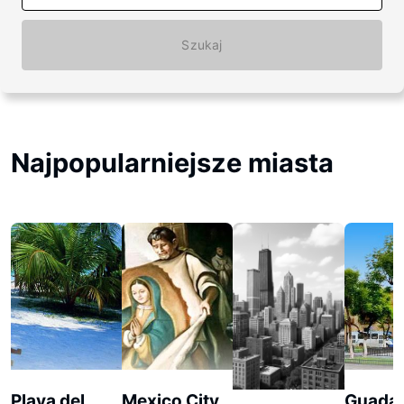
Szukaj
Najpopularniejsze miasta
Playa del
Mexico City
Guadal