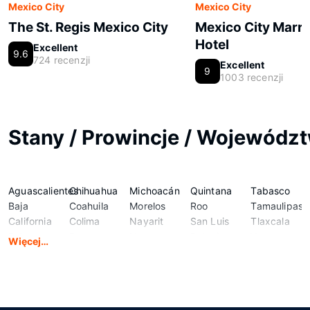
Mexico City
Mexico City
The St. Regis Mexico City
Mexico City Marri
Hotel
Excellent
9.6
724 recenzji
Excellent
9
1003 recenzji
Stany / Prowincje / Wojewódz
Aguascalientes
Chihuahua
Michoacán
Quintana
Tabasco
Baja
Coahuila
Morelos
Roo
Tamaulipas
California
Colima
Nayarit
San Luis
Tlaxcala
Baja
Durango
Nuevo
Potosi
Veracruz
Więcej…
California
Guanajuato
León
Sinaloa
Yucatán
Sur
Guerrero
Oaxaca
Sonora
Zacatecas
Campeche
Hidalgo
Puebla
State of
Chiapas
Jalisco
Querétaro
Mexico